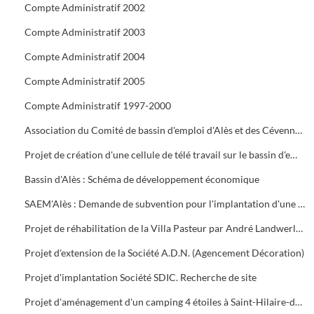
Compte Administratif 2002
Compte Administratif 2003
Compte Administratif 2004
Compte Administratif 2005
Compte Administratif 1997-2000
Association du Comité de bassin d'emploi d'Alès et des Cévennes : réunions plénières et Assemblée Générale. Rapport d'activité. Contrat de développement. Projet global de développement du canton de Génolhac S.I.V.O.M. des Hautes-Cévennes
Projet de création d'une cellule de télé travail sur le bassin d'emploi d'Alès par Dominique Bourgeois de Saint-Ambroix
Bassin d'Alès : Schéma de développement économique
SAEM'Alès : Demande de subvention pour l'implantation d'une usine de fabrication de menuiserie aluminium Comal S.A. au Crès 2, Boisset-et-Gaujac
Projet de réhabilitation de la Villa Pasteur par André Landwerlin. Demande de subvention. Historique
Projet d'extension de la Société A.D.N. (Agencement Décoration)
Projet d'implantation Société SDIC. Recherche de site
Projet d'aménagement d'un camping 4 étoiles à Saint-Hilaire-de-Brethmas