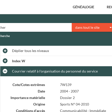
GÉNÉALOGIE
RE
dans tout le site
echerche
Déplier
tous les niveaux
Index W
Courrier relatif à l'organisation du personnel du service
Cote/Cotes extrêmes
7W139
Date
2004 - 2007
Importance matérielle
Dossier 2
Origine
Sports N° 04-2010
Conditions d'accès
Communicabilité : Immédiate