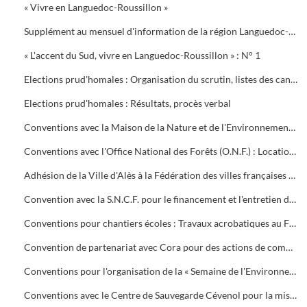
« Vivre en Languedoc-Roussillon »
Supplément au mensuel d'information de la région Languedoc-Roussillon : « Georges Frêche, président de la région Languedoc-Roussillon 2004 - 2010 »
« L'accent du Sud, vivre en Languedoc-Roussillon » : N° 1
Elections prud'homales : Organisation du scrutin, listes des candidats, assesseurs
Elections prud'homales : Résultats, procès verbal
Conventions avec la Maison de la Nature et de l'Environnement (M.N.E.) : Bail de mise à disposition des locaux (1996), contrats d'objectifs (1999 - 2002), convention de prestation de service pour une action d'animations éducation à l'environnement (2006)
Conventions avec l'Office National des Forêts (O.N.F.) : Location du terrain du Centre de classes de découvertes de Saint-Raby (2001 - 2002) et réalisation d'un parcours de santé chemin de Montaud (1997 - 1999)
Adhésion de la Ville d'Alès à la Fédération des villes françaises oléicoles
Convention avec la S.N.C.F. pour le financement et l'entretien du talus du quai du Mas d'Hours en bordure de la ligne ferroviaire
Conventions pour chantiers écoles : Travaux acrobatiques au Fort Vauban avec l'Oeuvre de la Miséricorde (1999, 2001, 2004). Chantier école de Conilhères avec le C.F.P.P.A. de Rodilhan (2000). Travaux d'entretien dans le Gardon avec le C.F.P.P.A. de Rodilhan et formation de personnel (2001)
Convention de partenariat avec Cora pour des actions de communication sur l'environnement (1999 - 2002). Convention d'action d'éducation à l'environnement avec l'Association Parc d'Observation et de Loisir par une Education à la Nature (2003)
Conventions pour l'organisation de la « Semaine de l'Environnement » (2000) et la « Journée de l'Environnement » du 15 juin 2001 (avec la Croix Rouge)
Conventions avec le Centre de Sauvegarde Cévenol pour la mise à disposition de locaux et de terrains et leur aménagement