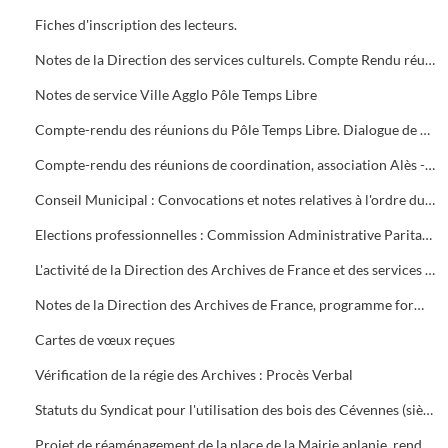
Fiches d'inscription des lecteurs.
Notes de la Direction des services culturels. Compte Rendu réunion préparatoire aux Journées Européennes du Patrimoine (18 et 19 septembre 2004)
Notes de service Ville Agglo Pôle Temps Libre
Compte-rendu des réunions du Pôle Temps Libre. Dialogue de performances objectifs 2009
Compte-rendu des réunions de coordination, association Alès - Nîmes
Conseil Municipal : Convocations et notes relatives à l'ordre du jour
Elections professionnelles : Commission Administrative Paritaire (C.A.P.), Comité Technique Paritaire (C.T.P.), Comité d'Hygiène de Sécurité et des Conditions de Travail (C.H.S.C.T.) : tracts, résultats définitifs de la Direction des Ressources Humaines (D.R.H.) et tract de l'U.N.S.A.
L'activité de la Direction des Archives de France et des services publics d'archives
Notes de la Direction des Archives de France, programme formation, etc
Cartes de vœux reçues
Vérification de la régie des Archives : Procès Verbal
Statuts du Syndicat pour l'utilisation des bois des Cévennes (siège social Société d'Agriculture d'Alès)
Projet de réaménagement de la place de la Mairie aplanie, rendue aux piétons avec arbres