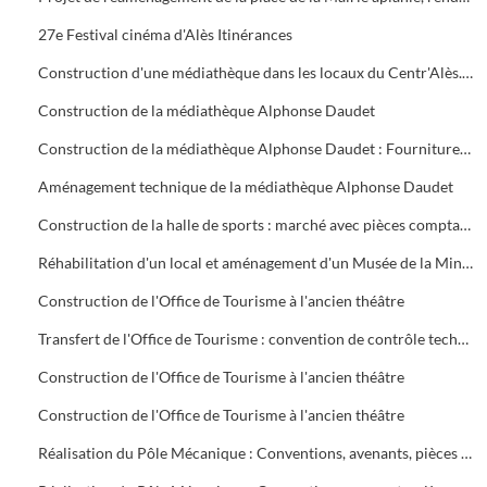
27e Festival cinéma d'Alès Itinérances
Construction d'une médiathèque dans les locaux du Centr'Alès. Marché avec pièces comptables (décomptes définitifs). Maîtrise d'œuvre. Assurance chantier. Frais d'études. Assistance maîtrise d'ouvrage
Construction de la médiathèque Alphonse Daudet
Construction de la médiathèque Alphonse Daudet : Fourniture du Système Intégré de Gestion de Bibliothèque et de services. Végétalisation de la terrasse de la médiathèque. Multimédia (dernier certificat pour paiement), 1999 - 2000
Aménagement technique de la médiathèque Alphonse Daudet
Construction de la halle de sports : marché avec pièces comptables (dernier certificat de paiement), assurances, convention contrôle technique, travaux
Réhabilitation d'un local et aménagement d'un Musée de la Miniature, quartier de Rochebelle
Construction de l'Office de Tourisme à l'ancien théâtre
Transfert de l'Office de Tourisme : convention de contrôle technique SOCOTEC
Construction de l'Office de Tourisme à l'ancien théâtre
Construction de l'Office de Tourisme à l'ancien théâtre
Réalisation du Pôle Mécanique : Conventions, avenants, pièces comptables, travaux SEGARD