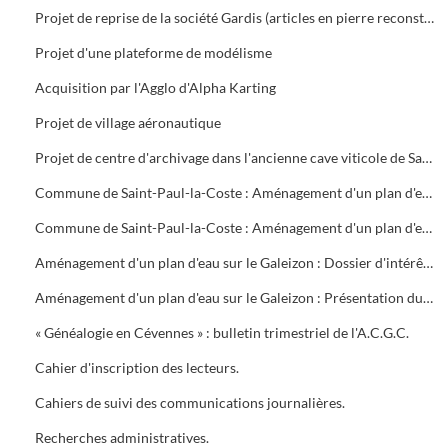
Projet de reprise de la société Gardis (articles en pierre reconstituée) par les Ateliers de Vézénobres
Projet d'une plateforme de modélisme
Acquisition par l'Agglo d'Alpha Karting
Projet de village aéronautique
Projet de centre d'archivage dans l'ancienne cave viticole de Saint-Hilaire de Brethmas. Réponses au questionnaire
Commune de Saint-Paul-la-Coste : Aménagement d'un plan d'eau sur le Galeizon. Etude de faisabilité BRL Ingénierie (septembre 1996). Sondage et analyse de l'eau
Commune de Saint-Paul-la-Coste : Aménagement d'un plan d'eau sur le Galeizon. Etude d'Avant Projet Sommaire BRL Ingénierie
Aménagement d'un plan d'eau sur le Galeizon : Dossier d'intérêt général et d'autorisation au titre de la loi sur l'eau
Aménagement d'un plan d'eau sur le Galeizon : Présentation du projet. Aménagement le Martinet, commune de Saint-Paul-la-Coste (dossier service économique, janvier 1997). Etude d'exécution des travaux par BRL Ingénierie. Enquête parcellaire. Enquête publique préalable. Rapport du Commissaire Enquêteur. Compte Rendu demande de subvention
« Généalogie en Cévennes » : bulletin trimestriel de l'A.C.G.C.
Cahier d'inscription des lecteurs.
Cahiers de suivi des communications journalières.
Recherches administratives.