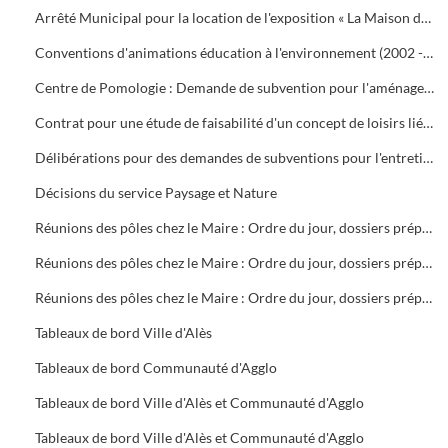
Arrêté Municipal pour la location de l'exposition « La Maison des Mégawatts »
Conventions d'animations éducation à l'environnement (2002 - 2004). Bilan des actions scolaires et tout public (2001 - 2002)
Centre de Pomologie : Demande de subvention pour l'aménagement de locaux, contrat d'objectifs (2001), don d'ouvrages à la Médiathèque (2004)
Contrat pour une étude de faisabilité d'un concept de loisirs lié à la reconversion d'une friche minière : Prologue Ingénierie
Délibérations pour des demandes de subventions pour l'entretien des cours d'eau communautaires
Décisions du service Paysage et Nature
Réunions des pôles chez le Maire : Ordre du jour, dossiers préparatoires, compte rendus
Réunions des pôles chez le Maire : Ordre du jour, dossiers préparatoires, compte rendus
Réunions des pôles chez le Maire : Ordre du jour, dossiers préparatoires, compte rendus
Tableaux de bord Ville d'Alès
Tableaux de bord Communauté d'Agglo
Tableaux de bord Ville d'Alès et Communauté d'Agglo
Tableaux de bord Ville d'Alès et Communauté d'Agglo