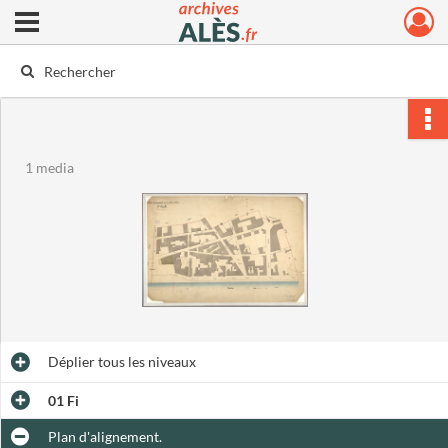
Ouvrir le menu déroulant
Archives municipales d'Alès
1 media
Déplier
tous les niveaux
01 Fi
Plan d'alignement.