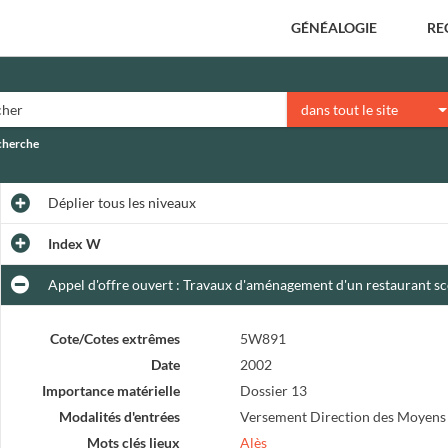
GÉNÉALOGIE
RE
dans tout le site
echerche
Déplier
tous les niveaux
Index W
Appel d'offre ouvert : Travaux d'aménagement d'un restaurant sco
Cote/Cotes extrêmes
5W891
Date
2002
Importance matérielle
Dossier 13
Modalités d'entrées
Versement Direction des Moyens
Mots clés lieux
Alès