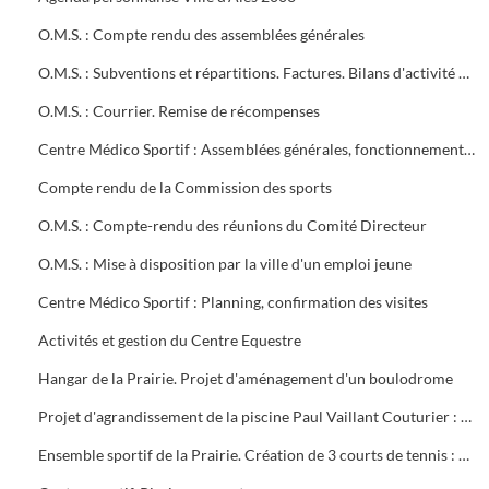
O.M.S. : Compte rendu des assemblées générales
O.M.S. : Subventions et répartitions. Factures. Bilans d'activité Conventions avec la ville
O.M.S. : Courrier. Remise de récompenses
Centre Médico Sportif : Assemblées générales, fonctionnement, projet de contrat, subvention
Compte rendu de la Commission des sports
O.M.S. : Compte-rendu des réunions du Comité Directeur
O.M.S. : Mise à disposition par la ville d'un emploi jeune
Centre Médico Sportif : Planning, confirmation des visites
Activités et gestion du Centre Equestre
Hangar de la Prairie. Projet d'aménagement d'un boulodrome
Projet d'agrandissement de la piscine Paul Vaillant Couturier : 6 plans
Ensemble sportif de la Prairie. Création de 3 courts de tennis : 1ère tranche (1997). Projet d'éclairage (1983)