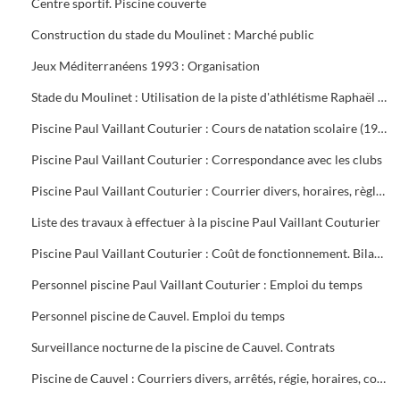
Centre sportif. Piscine couverte
Construction du stade du Moulinet : Marché public
Jeux Méditerranéens 1993 : Organisation
Stade du Moulinet : Utilisation de la piste d'athlétisme Raphaël Pujazon
Piscine Paul Vaillant Couturier : Cours de natation scolaire (1992-1999). Transport des scolaires (1995-1998). Utilisation de la piscine par les scolaires (1997-1998)
Piscine Paul Vaillant Couturier : Correspondance avec les clubs
Piscine Paul Vaillant Couturier : Courrier divers, horaires, règlement des cours, vols, plan d'organisation de secours, accident du 16 juin 1997, procès-verbal de la Commission de Sécurité
Liste des travaux à effectuer à la piscine Paul Vaillant Couturier
Piscine Paul Vaillant Couturier : Coût de fonctionnement. Bilan d'activité
Personnel piscine Paul Vaillant Couturier : Emploi du temps
Personnel piscine de Cauvel. Emploi du temps
Surveillance nocturne de la piscine de Cauvel. Contrats
Piscine de Cauvel : Courriers divers, arrêtés, régie, horaires, convention chèques loisirs temps libre, procès-verbal Commission de sécurité