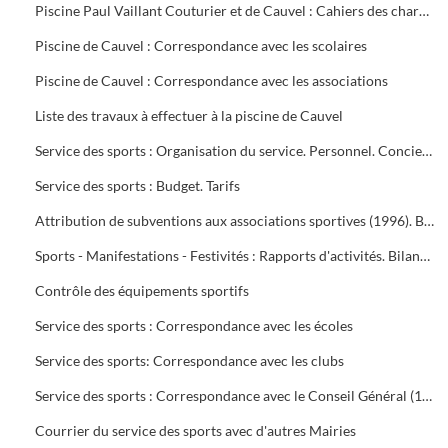
Piscine Paul Vaillant Couturier et de Cauvel : Cahiers des charges signés par les clubs
Piscine de Cauvel : Correspondance avec les scolaires
Piscine de Cauvel : Correspondance avec les associations
Liste des travaux à effectuer à la piscine de Cauvel
Service des sports : Organisation du service. Personnel. Concierges. Notes de service
Service des sports : Budget. Tarifs
Attribution de subventions aux associations sportives (1996). Bilans financiers des clubs (1995-1996)
Sports - Manifestations - Festivités : Rapports d'activités. Bilans financiers
Contrôle des équipements sportifs
Service des sports : Correspondance avec les écoles
Service des sports: Correspondance avec les clubs
Service des sports : Correspondance avec le Conseil Général (1996-1999), Conseil Régional (1996-2000), Préfecture du Gard (1995-1997), Direction Départementale jeunesse et sports (1995-2000)
Courrier du service des sports avec d'autres Mairies