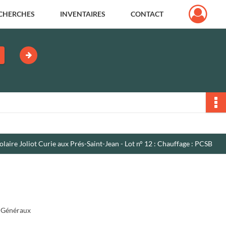
CHERCHES
INVENTAIRES
CONTACT
laire Joliot Curie aux Prés-Saint-Jean - Lot n° 12 : Chauffage : PCSB
 Généraux