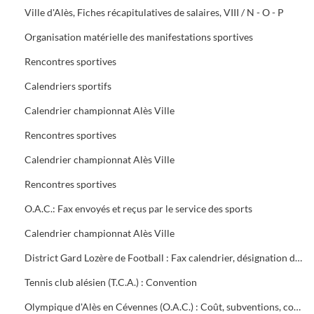
Ville d'Alès, Fiches récapitulatives de salaires, VIII / N - O - P
Organisation matérielle des manifestations sportives
Rencontres sportives
Calendriers sportifs
Calendrier championnat Alès Ville
Rencontres sportives
Calendrier championnat Alès Ville
Rencontres sportives
O.A.C.: Fax envoyés et reçus par le service des sports
Calendrier championnat Alès Ville
District Gard Lozère de Football : Fax calendrier, désignation des terrains
Tennis club alésien (T.C.A.) : Convention
Olympique d'Alès en Cévennes (O.A.C.) : Coût, subventions, contrat d'objectifs, courrier