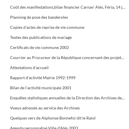
Coût des manifestations,bilan financier Carnav' Alès, Féria, 14 juillet, Estiv' Alès, fête de la châtaigne
Planning de pose des banderoles
Copies d'actes de reprise de vie commune
Textes des publications de mariage
Certificats de vie commune 2002
Courrier au Procureur de la République concernant des projets de mariage dont les dossiers administratifs ne sont pas réglés
Attestations d'accueil
Rapport d'activité Mairie 1992-1999
Bilan de l'activité municipale 2001
Enquêtes statistiques annuelles de la Direction des Archives de France
Voeux adressés au service des Archives
Quelques vers de Alphonse Bonnefoi dit le Raiol
Agenda personnalisé Ville d'Alès 2003