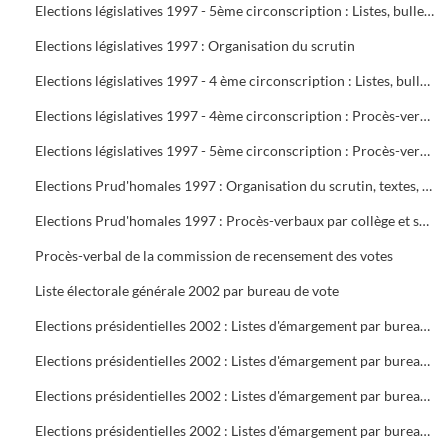
Elections législatives 1997 - 5ème circonscription : Listes, bulletins de vote, délégués et assesseurs
Elections législatives 1997 : Organisation du scrutin
Elections législatives 1997 - 4 ème circonscription : Listes, bulletins de vote, délégués et assesseurs
Elections législatives 1997 - 4ème circonscription : Procès-verbaux
Elections législatives 1997 - 5ème circonscription : Procès-verbaux
Elections Prud'homales 1997 : Organisation du scrutin, textes, représentants des organisations professionnelles et syndicales, délégués, bureaux de vote, tableaux de vote par correspondance
Elections Prud'homales 1997 : Procès-verbaux par collège et section
Procès-verbal de la commission de recensement des votes
Liste électorale générale 2002 par bureau de vote
Elections présidentielles 2002 : Listes d'émargement par bureau de vote : 1 à 5
Elections présidentielles 2002 : Listes d'émargement par bureau de vote : 6 à 10
Elections présidentielles 2002 : Listes d'émargement par bureau de vote : 11 à 16 ( pas de 12 )
Elections présidentielles 2002 : Listes d'émargement par bureau de vote : 17 à 21