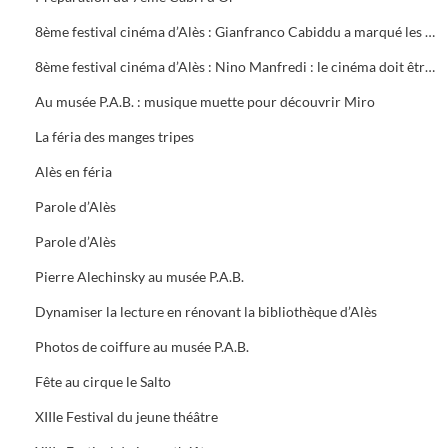
8ème festival cinéma d’Alès : Gianfranco Cabiddu a marqué les journées professionnelles
8ème festival cinéma d’Alès : Nino Manfredi : le cinéma doit être utile
Au musée P.A.B. : musique muette pour découvrir Miro
La féria des manges tripes
Alès en féria
Parole d’Alès
Parole d’Alès
Pierre Alechinsky au musée P.A.B.
Dynamiser la lecture en rénovant la bibliothèque d’Alès
Photos de coiffure au musée P.A.B.
Fête au cirque le Salto
XIIIe Festival du jeune théâtre