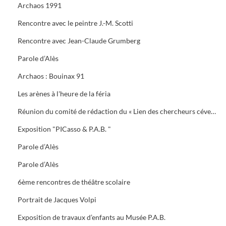
Archaos 1991
Rencontre avec le peintre J.-M. Scotti
Rencontre avec Jean-Claude Grumberg
Parole d’Alès
Archaos : Bouinax 91
Les arènes à l'heure de la féria
Réunion du comité de rédaction du « Lien des chercheurs cévenols »
Exposition "PICasso & P.A.B. "
Parole d’Alès
Parole d’Alès
6ème rencontres de théâtre scolaire
Portrait de Jacques Volpi
Exposition de travaux d’enfants au Musée P.A.B.