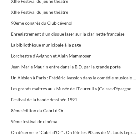
XIIIe Festival du jeune théâtre
XIIIe Festival du jeune théâtre
90ème congrès du Club cévenol
Enregistrement d’un disque laser sur la clarinette française
La bibliothèque municipale à la page
L’orchestre d’Avignon et Alain Mammoser
Jean-Marie Maurin entre dans la B.D. par la grande porte
Un Alésien à Paris : Frédéric Ivassich dans la comédie musicale « 42nd street » au théâtre du Châtelet
Les grands maîtres au « Musée de l’Ecureuil » (Caisse d’épargne d’Alès).
Festival de la bande dessinée 1991
8éme édition du Cabri d'Or
9ème festival de cinéma
On décerne le "Cabri d'Or" . On fête les 90 ans de M. Louis Leprince-Ringuet