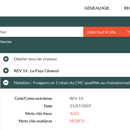
GÉNÉALOGIE
RE
dans tout le site
echerche
Déplier
tous les niveaux
REV 14 : Le Pays Cévenol
Natation : 9 nageurs et 1 relais du CNC qualifiés au championnat
Cote/Cotes extrêmes
REV 14
Date
21/07/2007
Mots clés lieux
ALES
Mots clés matières
SPORTS