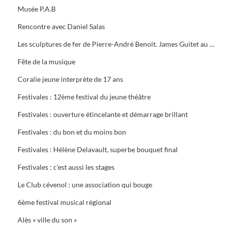
Musée P.A.B
Rencontre avec Daniel Salas
Les sculptures de fer de Pierre-André Benoit. James Guitet au Musée P.A.B.
Fête de la musique
Coralie jeune interprète de 17 ans
Festivales : 12ème festival du jeune théâtre
Festivales : ouverture étincelante et démarrage brillant
Festivales : du bon et du moins bon
Festivales : Hélène Delavault, superbe bouquet final
Festivales : c’est aussi les stages
Le Club cévenol : une association qui bouge
6ème festival musical régional
Alès « ville du son »