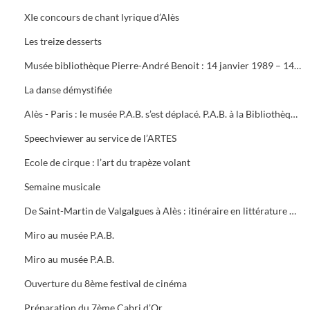
XIe concours de chant lyrique d’Alès
Les treize desserts
Musée bibliothèque Pierre-André Benoit : 14 janvier 1989 – 14 janvier 1990
La danse démystifiée
Alès - Paris : le musée P.A.B. s’est déplacé. P.A.B. à la Bibliothèque Nationale. Le dépliant du musée P.A.B
Speechviewer au service de l’ARTES
Ecole de cirque : l’art du trapèze volant
Semaine musicale
De Saint-Martin de Valgalgues à Alès : itinéraire en littérature occitane (1968 – 1988)
Miro au musée P.A.B.
Miro au musée P.A.B.
Ouverture du 8ème festival de cinéma
Préparation du 7ème Cabri d’Or