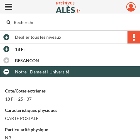
Ouvrir le menu déroulant
Archives municipales d'Alès
Déplier
tous les niveaux
18 Fi
BESANCON
Notre - Dame et l'Université
Cote/Cotes extrêmes
18 Fi - 25 - 37
Caractéristiques physiques
CARTE POSTALE
Particularité physique
NB