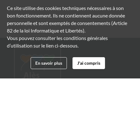
Ce site utilise des
cookies
techniques nécessaires à son
bon fonctionnement. Ils ne contiennent aucune donnée
personnelle et sont exemptés de consentements (Article
82 de la loi Informatique et Libertés).
Vous pouvez consulter les conditions générales
d’utilisation sur le lien ci-dessous.
En savoir plus
J'ai compris
Archives municipales d'Alès
4 boulevard Gambetta
30100 Alès
04 66 54 32 20
archives@ville-ales.fr