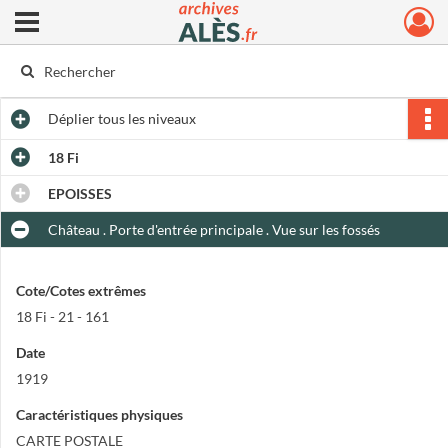
Ouvrir le menu déroulant
Archives municipales d'Alès
Déplier
tous les niveaux
18 Fi
EPOISSES
Château . Porte d'entrée principale . Vue sur les fossés
Cote/Cotes extrêmes
18 Fi - 21 - 161
Date
1919
Caractéristiques physiques
CARTE POSTALE