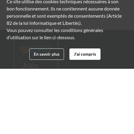
Ce site utilise des
cookies
techniques nécessaires à son
bon fonctionnement. Ils ne contiennent aucune donnée
personnelle et sont exemptés de consentements (Article
82 de la loi Informatique et Libertés).
Vous pouvez consulter les conditions générales
d’utilisation sur le lien ci-dessous.
En savoir plus
J'ai compris
Archives municipales d'Alès
4 boulevard Gambetta
30100 Alès
04 66 54 32 20
archives@ville-ales.fr