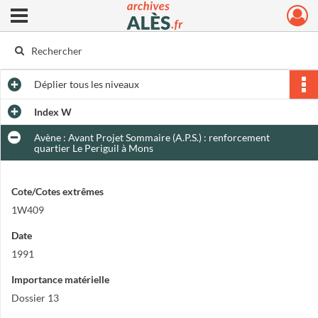
Ouvrir le menu déroulant
Archives municipales d'Alès
Déplier
tous les niveaux
Index W
Avène : Avant Projet Sommaire (A.P.S.) : renforcement
quartier Le Periguil à Mons
Cote/Cotes extrêmes
1W409
Date
1991
Importance matérielle
Dossier 13