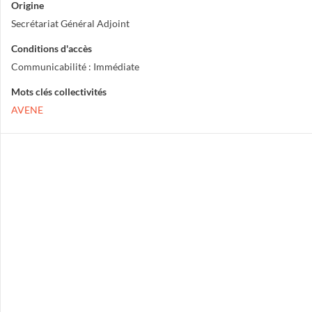
Origine
Secrétariat Général Adjoint
Conditions d'accès
Communicabilité : Immédiate
Mots clés collectivités
AVENE