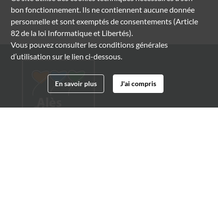
bon fonctionnement. Ils ne contiennent aucune donnée
personnelle et sont exemptés de consentements (Article
82 de la loi Informatique et Libertés).
Vous pouvez consulter les conditions générales
d’utilisation sur le lien ci-dessous.
En savoir plus
J'ai compris
Archives municipales d'Alès
4 boulevard Gambetta
30100 Alès
04 66 54 32 20
archives@ville-ales.fr