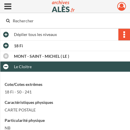
Ouvrir le menu déroulant
Archives municipales d'Alès
Déplier
tous les niveaux
18 Fi
MONT - SAINT - MICHEL ( LE )
Le Cloitre
Cote/Cotes extrêmes
18 Fi - 50 - 241
Caractéristiques physiques
CARTE POSTALE
Particularité physique
NB