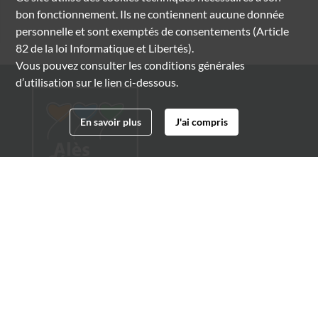
bon fonctionnement. Ils ne contiennent aucune donnée
personnelle et sont exemptés de consentements (Article
82 de la loi Informatique et Libertés).
Vous pouvez consulter les conditions générales
d’utilisation sur le lien ci-dessous.
En savoir plus
J'ai compris
Archives municipales d'Alès
4 boulevard Gambetta
30100 Alès
04 66 54 32 20
archives@ville-ales.fr