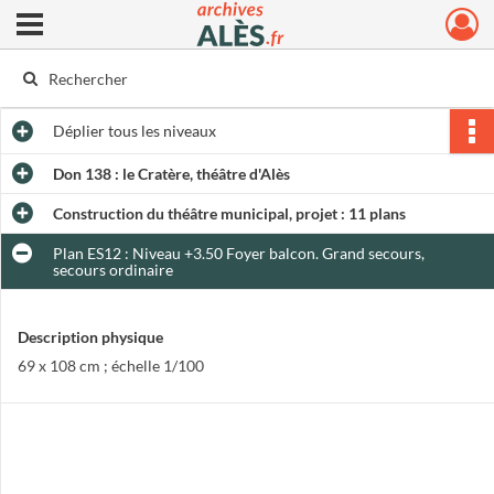
Ouvrir le menu déroulant
Archives municipales d'Alès
Déplier
tous les niveaux
Don 138 : le Cratère, théâtre d'Alès
Construction du théâtre municipal, projet : 11 plans
Plan ES12 : Niveau +3.50 Foyer balcon. Grand secours,
secours ordinaire
Description physique
69 x 108 cm ; échelle 1/100