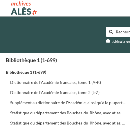
Archives municipales d'Alès
Aide à la r
Bibliothèque 1 (1-699)
Bibliothèque 1 (1-699)
Dictionnaire de l'Académie francaise, tome 1 (A-K)
Dictionnaire de l'Académie francaise, tome 2 (L-Z)
Supplément au dictionnaire de l'Académie, ainsi qu'à la plupart des autres lexiques français...
Statistique du département des Bouches-du-Rhône, avec atlas. Tome 1 : Topographie physique. Histoire naturelle
Statistique du département des Bouches-du-Rhône, avec atlas. Tome 2 : Antiquités. Topographie administrative