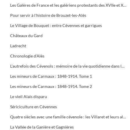
Les Galères de France et les galériens protestants des XVIIe et XVIIIe siècles. Tome 2
Pour servir à l'histoire de Brouzet-les-Alès
Le Village de Bouquet : entre Cévennes et garrigues
Châteaux du Gard
Ladrecht
Chronologie d'Alès
L'autrefois des Cévenols : mémoire de la vie quotidienne dans les vallées cévenoles des Gardons
Les mineurs de Carmaux : 1848-1914. Tome 1
Les mineurs de Carmaux : 1848-1914. Tome 2
Le vieil Alais disparu
Sériciculture en Cévennes
Quatre siècles avec une famille cévenole : les Villaret et leurs alliés
La Vallée de la Ganière et Gagnières