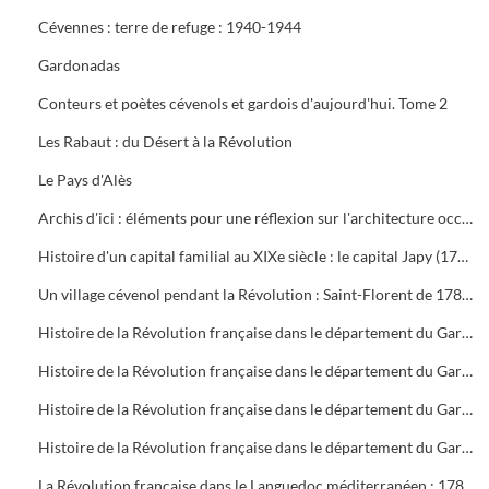
Cévennes : terre de refuge : 1940-1944
Gardonadas
Conteurs et poètes cévenols et gardois d'aujourd'hui. Tome 2
Les Rabaut : du Désert à la Révolution
Le Pays d'Alès
Archis d'ici : éléments pour une réflexion sur l'architecture occitane
Histoire d'un capital familial au XIXe siècle : le capital Japy (1777-1910)
Un village cévenol pendant la Révolution : Saint-Florent de 1789 à 1795
Histoire de la Révolution française dans le département du Gard. Tome 1 : La Constituante (1788-1791)
Histoire de la Révolution française dans le département du Gard. Tome 2 : La Législative (1791-1792)
Histoire de la Révolution française dans le département du Gard. Tome 3 : La Convention nationale (Le fédéralisme, 1792-1793)
Histoire de la Révolution française dans le département du Gard. Tome 4 : La Convention nationale (La Terreur, 1793-1794)
La Révolution française dans le Languedoc méditerranéen : 1789-1799