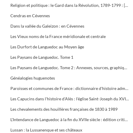
Religion et politique : le Gard dans la Révolution, 1789-1799 : [exposition, Nîmes], 28 janvier-31 mars 1989
Cendras en Cévennes
Dans la vallée du Galeizon : en Cévennes
Les Vieux noms de la France méridionale et centrale
Les Durfort de Languedoc au Moyen âge
Les Paysans de Languedoc. Tome 1
Les Paysans de Languedoc. Tome 2 : Annexes, sources, graphiques
Généalogies huguenotes
Paroisses et communes de France : dictionnaire d'histoire administrative et démographique : Gard
Les Capucins dans l'histoire d'Alès : l'église Saint-Joseph du XVIIIe siècle à nos jours
Les chevalements des houillères françaises de 1830 à 1989
L'Intendance de Languedoc à la fin du XVIIe siècle : édition critique du mémoire "Pour l'instruction du duc de Bourgogne"
Lussan : la Lussanenque et ses châteaux