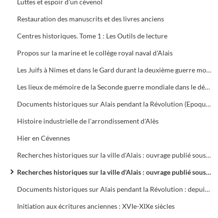
Luttes et espoir d'un cévenol
Restauration des manuscrits et des livres anciens
Centres historiques. Tome 1 : Les Outils de lecture
Propos sur la marine et le collège royal naval d'Alais
Les Juifs à Nimes et dans le Gard durant la deuxième guerre mondiale de 1939 à 1944
Les lieux de mémoire de la Seconde guerre mondiale dans le département du Gard
Documents historiques sur Alais pendant la Révolution (Epoque de la Terreur)
Histoire industrielle de l'arrondissement d'Alès
Hier en Cévennes
Recherches historiques sur la ville d'Alais : ouvrage publié sous les auspices de la municipalité
Recherches historiques sur la ville d'Alais : ouvrage publié sous les auspices de la municipalité
Documents historiques sur Alais pendant la Révolution : depuis la convocation des Etats-Généraux de 1789 jusqu'à la réception du décret sur les municipalités (12 janvier 1790)
Initiation aux écritures anciennes : XVIe-XIXe siècles