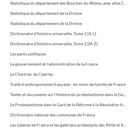
Statistique du département des Bouches-du-Rhône, avec atlas.Tome 3 : Etat social. Etablissements et travaux publics
Statistique du département de la Drôme
Statistique du département de la Drôme
Dictionnaire d'histoire universelle. Tome 1 [A-L]
Dictionnaire d'histoire universelle. Tome 2 [M-Z]
Les partis politiques
Le gouvernement et l'administration de la France
Le Chartrier de Castries
Traité d'anthroponymie française : les noms de famille de France
Textes et documents sur l'histoire du protestantisme dans le Gard
Le Protestantisme dans le Gard de la Réforme à la Révolution française : Exposition
Dictionnaire national des communes de France
Les Galères de France et les galériens protestants des XVIIe et XVIIIe siècles. Tome 1