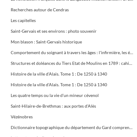
Recherches autour de Cendras
Les capitelles
Saint-Gervais et ses environs : photo souvenir
Mon blason : Saint-Gervais historique
Comportement du soignant à travers les âges : l'infirmière, les écoles du Gard
Structures et doléances du Tiers Etat de Moulins en 1789 : cahier des corporations et cahier général
Histoire de la ville d'Alais. Tome 1 : De 1250 à 1340
Histoire de la ville d'Alais. Tome 1 : De 1250 à 1340
Les quatre temps ou la vie d'un mineur cévenol
Saint-Hilaire-de-Brethmas : aux portes d'Alès
Vézénobres
Dictionnaire topographique du département du Gard comprenant les noms de lieu anciens et modernes