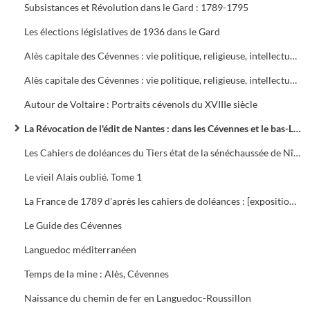
Subsistances et Révolution dans le Gard : 1789-1795
Les élections législatives de 1936 dans le Gard
Alès capitale des Cévennes : vie politique, religieuse, intellectuelle, économique et sociale
Alès capitale des Cévennes : vie politique, religieuse, intellectuelle, économique et sociale
Autour de Voltaire : Portraits cévenols du XVIIIe siècle
La Révocation de l'édit de Nantes : dans les Cévennes et le bas-Languedoc, 1685-1985
Les Cahiers de doléances du Tiers état de la sénéchaussée de Nîmes pour les États généraux de 1789
Le vieil Alais oublié. Tome 1
La France de 1789 d'après les cahiers de doléances : [exposition, Paris], Musée de l'histoire de France, [1976-1979]
Le Guide des Cévennes
Languedoc méditerranéen
Temps de la mine : Alès, Cévennes
Naissance du chemin de fer en Languedoc-Roussillon