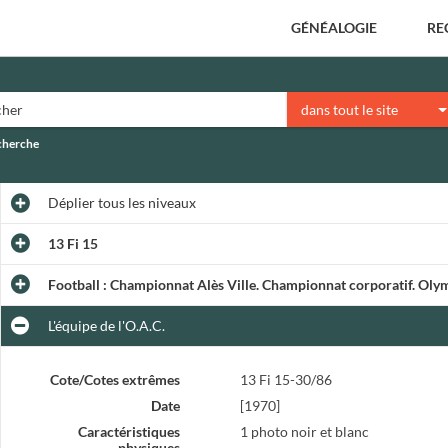
GÉNÉALOGIE
RE
dans tout le site
echerche
Déplier
tous les niveaux
13 Fi 15
Football : Championnat Alès Ville. Championnat corporatif. Olym
L'équipe de l'O.A.C.
Cote/Cotes extrêmes
13 Fi 15-30/86
Date
[1970]
Caractéristiques
1 photo noir et blanc
physiques