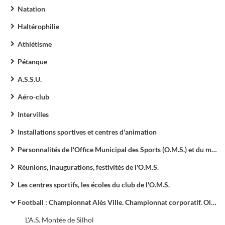
Natation
Haltérophilie
Athlétisme
Pétanque
A.S.S.U.
Aéro-club
Intervilles
Installations sportives et centres d'animation
Personnalités de l'Office Municipal des Sports (O.M.S.) et du monde du sport
Réunions, inaugurations, festivités de l'O.M.S.
Les centres sportifs, les écoles du club de l'O.M.S.
Football : Championnat Alès Ville. Championnat corporatif. Olympique d'Alès (O.A.) ; Olympique d'Alès en Cévennes (O.A.C.)
L'A.S. Montée de Silhol