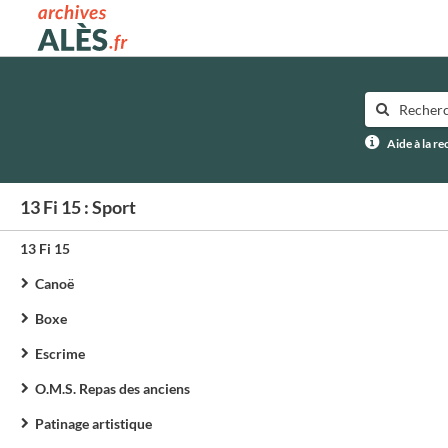
Archives municipales d'Alès
Aide à la r
13 Fi 15 : Sport
13 Fi 15
Canoë
Boxe
Escrime
O.M.S. Repas des anciens
Patinage artistique