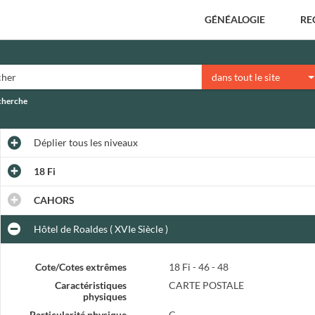
GÉNÉALOGIE
RE
dans tout le site
echerche
Déplier
tous les niveaux
18 Fi
CAHORS
Hôtel de Roaldes ( XVIe Siècle )
Cote/Cotes extrêmes
18 Fi - 46 - 48
Caractéristiques
CARTE POSTALE
physiques
Particularité physique
C