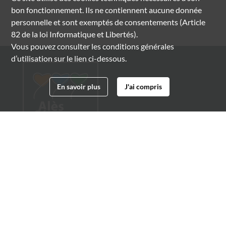
bon fonctionnement. Ils ne contiennent aucune donnée
personnelle et sont exemptés de consentements (Article
82 de la loi Informatique et Libertés).
Vous pouvez consulter les conditions générales
d’utilisation sur le lien ci-dessous.
En savoir plus
J'ai compris
Archives municipales d'Alès
4 boulevard Gambetta
30100 Alès
04 66 54 32 20
archives@ville-ales.fr