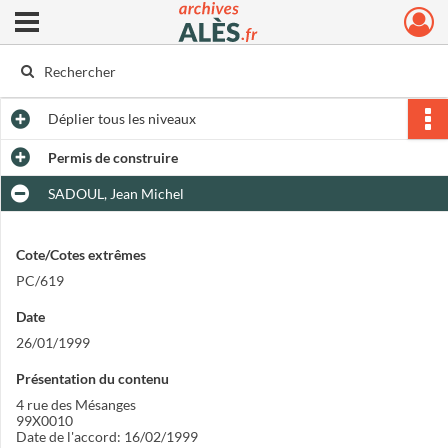
Ouvrir le menu déroulant
Archives municipales d'Alès
Déplier
tous les niveaux
Permis de construire
SADOUL, Jean Michel
Cote/Cotes extrêmes
PC/619
Date
26/01/1999
Présentation du contenu
4 rue des Mésanges
99X0010
Date de l'accord: 16/02/1999