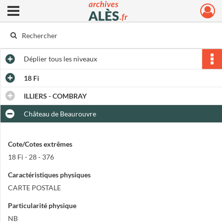
Ouvrir le menu déroulant
Archives municipales d'Alès
Déplier
tous les niveaux
18 Fi
ILLIERS - COMBRAY
Château de Beaurouvre
Cote/Cotes extrêmes
18 Fi - 28 - 376
Caractéristiques physiques
CARTE POSTALE
Particularité physique
NB