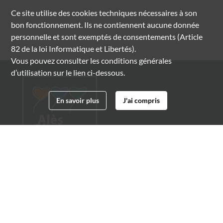
Ce site utilise des
cookies
techniques nécessaires à son
bon fonctionnement. Ils ne contiennent aucune donnée
personnelle et sont exemptés de consentements (Article
82 de la loi Informatique et Libertés).
Vous pouvez consulter les conditions générales
d’utilisation sur le lien ci-dessous.
En savoir plus
J'ai compris
Archives municipales d'Alès
4 boulevard Gambetta
30100 Alès
04 66 54 32 20
archives@ville-ales.fr