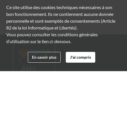
Ce site utilise des
cookies
techniques nécessaires à son
bon fonctionnement. Ils ne contiennent aucune donnée
personnelle et sont exemptés de consentements (Article
82 de la loi Informatique et Libertés).
Vous pouvez consulter les conditions générales
d’utilisation sur le lien ci-dessous.
En savoir plus
J'ai compris
Archives municipales d'Alès
4 boulevard Gambetta
30100 Alès
04 66 54 32 20
archives@ville-ales.fr