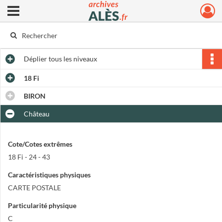
Ouvrir le menu déroulant
Archives municipales d'Alès
Déplier
tous les niveaux
18 Fi
BIRON
Château
Cote/Cotes extrêmes
18 Fi - 24 - 43
Caractéristiques physiques
CARTE POSTALE
Particularité physique
C