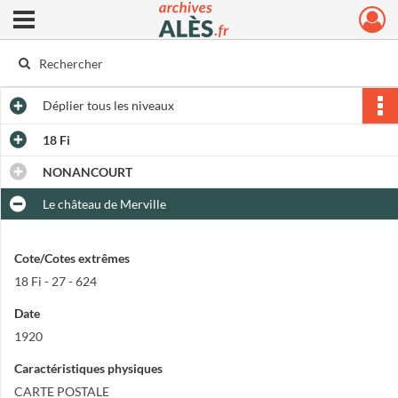
Ouvrir le menu déroulant
Archives municipales d'Alès
Déplier
tous les niveaux
18 Fi
NONANCOURT
Le château de Merville
Cote/Cotes extrêmes
18 Fi - 27 - 624
Date
1920
Caractéristiques physiques
CARTE POSTALE