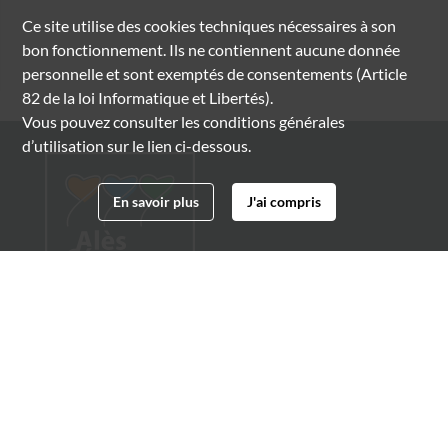
Ce site utilise des
cookies
techniques nécessaires à son
bon fonctionnement. Ils ne contiennent aucune donnée
personnelle et sont exemptés de consentements (Article
82 de la loi Informatique et Libertés).
Vous pouvez consulter les conditions générales
d’utilisation sur le lien ci-dessous.
En savoir plus
J'ai compris
Archives municipales d'Alès
4 boulevard Gambetta
30100 Alès
04 66 54 32 20
archives@ville-ales.fr