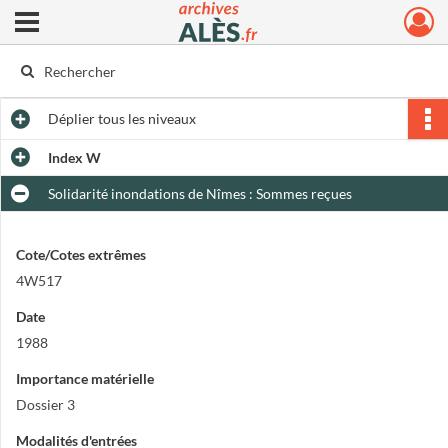
Ouvrir le menu déroulant
Archives municipales d'Alès
Déplier
tous les niveaux
Index W
Solidarité inondations de Nîmes : Sommes reçues
Cote/Cotes extrêmes
4W517
Date
1988
Importance matérielle
Dossier 3
Modalités d'entrées