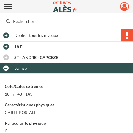
Ouvrir le menu déroulant
Archives municipales d'Alès
Déplier
tous les niveaux
18 Fi
ST - ANDRE - CAPCEZE
L'église
Cote/Cotes extrêmes
18 Fi - 48 - 143
Caractéristiques physiques
CARTE POSTALE
Particularité physique
C