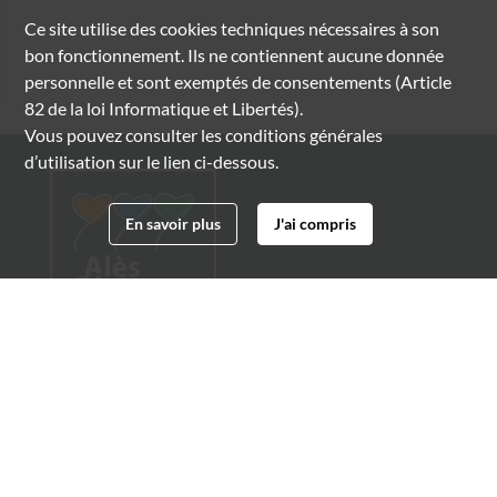
Ce site utilise des
cookies
techniques nécessaires à son
bon fonctionnement. Ils ne contiennent aucune donnée
personnelle et sont exemptés de consentements (Article
82 de la loi Informatique et Libertés).
Vous pouvez consulter les conditions générales
d’utilisation sur le lien ci-dessous.
En savoir plus
J'ai compris
Archives municipales d'Alès
4 boulevard Gambetta
30100 Alès
04 66 54 32 20
archives@ville-ales.fr