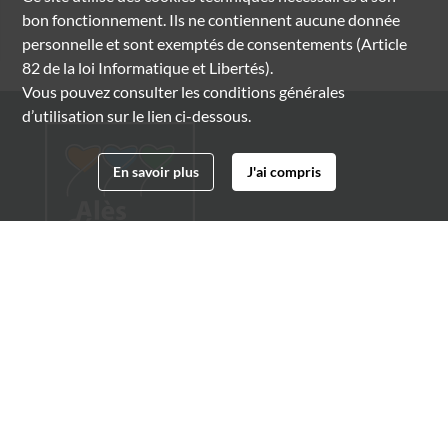
bon fonctionnement. Ils ne contiennent aucune donnée
personnelle et sont exemptés de consentements (Article
82 de la loi Informatique et Libertés).
Vous pouvez consulter les conditions générales
d’utilisation sur le lien ci-dessous.
En savoir plus
J'ai compris
Archives municipales d'Alès
4 boulevard Gambetta
30100 Alès
04 66 54 32 20
archives@ville-ales.fr