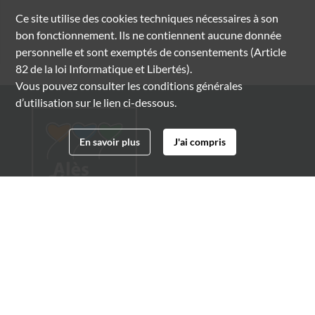
Ce site utilise des
cookies
techniques nécessaires à son
bon fonctionnement. Ils ne contiennent aucune donnée
personnelle et sont exemptés de consentements (Article
82 de la loi Informatique et Libertés).
Vous pouvez consulter les conditions générales
d’utilisation sur le lien ci-dessous.
En savoir plus
J'ai compris
Archives municipales d'Alès
4 boulevard Gambetta
30100 Alès
04 66 54 32 20
archives@ville-ales.fr