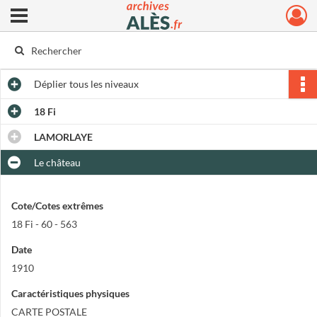
Ouvrir le menu déroulant
Archives municipales d'Alès
Déplier
tous les niveaux
18 Fi
LAMORLAYE
Le château
Cote/Cotes extrêmes
18 Fi - 60 - 563
Date
1910
Caractéristiques physiques
CARTE POSTALE