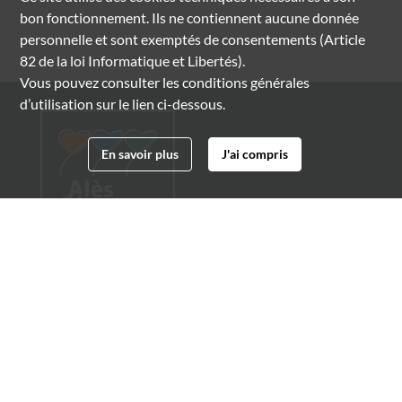
bon fonctionnement. Ils ne contiennent aucune donnée
personnelle et sont exemptés de consentements (Article
82 de la loi Informatique et Libertés).
Vous pouvez consulter les conditions générales
d’utilisation sur le lien ci-dessous.
En savoir plus
J'ai compris
Archives municipales d'Alès
4 boulevard Gambetta
30100 Alès
04 66 54 32 20
archives@ville-ales.fr