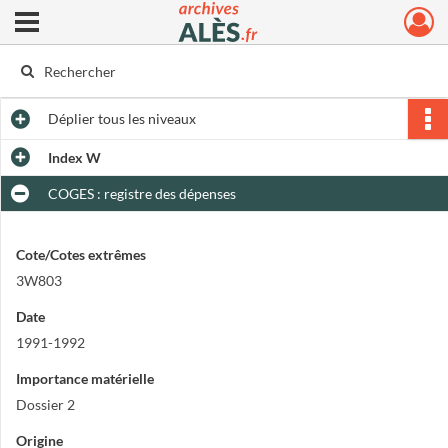
Ouvrir le menu déroulant
Archives municipales d'Alès
Déplier
tous les niveaux
Index W
COGES : registre des dépenses
Cote/Cotes extrêmes
3W803
Date
1991-1992
Importance matérielle
Dossier 2
Origine