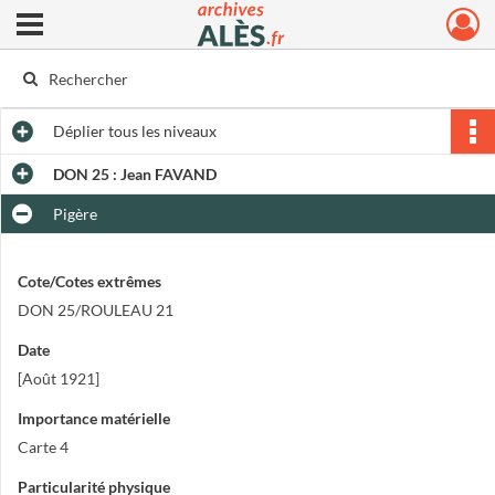
Ouvrir le menu déroulant
Archives municipales d'Alès
Déplier
tous les niveaux
DON 25 : Jean FAVAND
Pigère
Cote/Cotes extrêmes
DON 25/ROULEAU 21
Date
[Août 1921]
Importance matérielle
Carte 4
Particularité physique