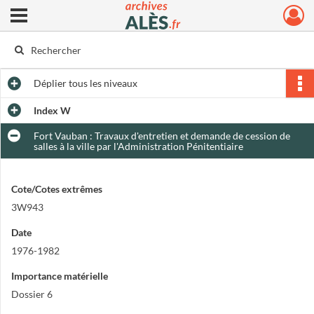
Ouvrir le menu déroulant
Archives municipales d'Alès
Déplier
tous les niveaux
Index W
Fort Vauban : Travaux d'entretien et demande de cession de
salles à la ville par l'Administration Pénitentiaire
Cote/Cotes extrêmes
3W943
Date
1976-1982
Importance matérielle
Dossier 6