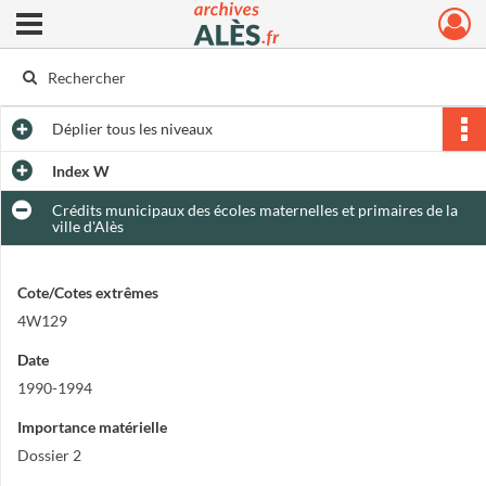
Ouvrir le menu déroulant
Archives municipales d'Alès
Déplier
tous les niveaux
Index W
Crédits municipaux des écoles maternelles et primaires de la
ville d'Alès
Cote/Cotes extrêmes
4W129
Date
1990-1994
Importance matérielle
Dossier 2