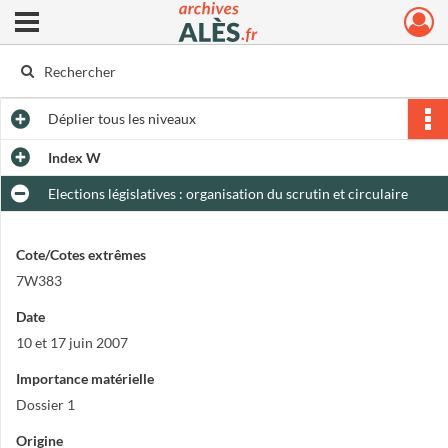
Ouvrir le menu déroulant
Archives municipales d'Alès
Déplier
tous les niveaux
Index W
Elections législatives : organisation du scrutin et circulaire
Cote/Cotes extrêmes
7W383
Date
10 et 17 juin 2007
Importance matérielle
Dossier 1
Origine