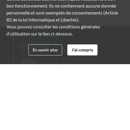
bon fonctionnement. Ils ne contiennent aucune donnée
personnelle et sont exemptés de consentements (Article
82 de la loi Informatique et Libertés).
Vous pouvez consulter les conditions générales
d’utilisation sur le lien ci-dessous.
En savoir plus
J'ai compris
Archives municipales d'Alès
4 boulevard Gambetta
30100 Alès
04 66 54 32 20
archives@ville-ales.fr