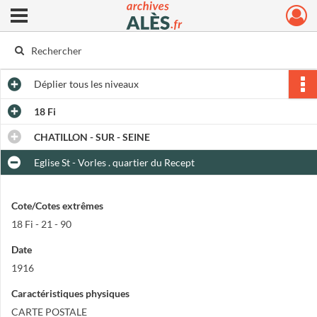
Ouvrir le menu déroulant
Archives municipales d'Alès
Déplier
tous les niveaux
18 Fi
CHATILLON - SUR - SEINE
Eglise St - Vorles . quartier du Recept
Cote/Cotes extrêmes
18 Fi - 21 - 90
Date
1916
Caractéristiques physiques
CARTE POSTALE