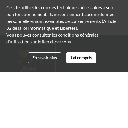
Ce site utilise des
cookies
techniques nécessaires à son
bon fonctionnement. Ils ne contiennent aucune donnée
personnelle et sont exemptés de consentements (Article
82 de la loi Informatique et Libertés).
Vous pouvez consulter les conditions générales
d’utilisation sur le lien ci-dessous.
En savoir plus
J'ai compris
Archives municipales d'Alès
4 boulevard Gambetta
30100 Alès
04 66 54 32 20
archives@ville-ales.fr