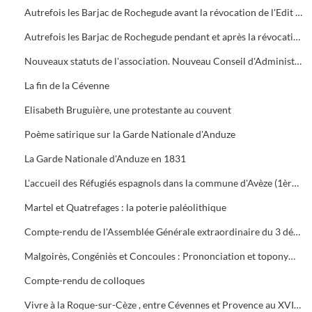
Autrefois les Barjac de Rochegude avant la révocation de l'Edit de Nantes
Autrefois les Barjac de Rochegude pendant et après la révocation de l'Edit de Nantes
Nouveaux statuts de l'association. Nouveau Conseil d'Administration et nouveau Bureau. Election de Marie-Lucy Dumas comme présidente
La fin de la Cévenne
Elisabeth Bruguière, une protestante au couvent
Poème satirique sur la Garde Nationale d'Anduze
La Garde Nationale d'Anduze en 1831
L'accueil des Réfugiés espagnols dans la commune d'Avèze (1ère partie)
Martel et Quatrefages : la poterie paléolithique
Compte-rendu de l'Assemblée Générale extraordinaire du 3 décembre 2011 à Cendras
Malgoirès, Congéniès et Concoules : Prononciation et toponymie
Compte-rendu de colloques
Vivre à la Roque-sur-Cèze , entre Cévennes et Provence au XVIIIe siècle