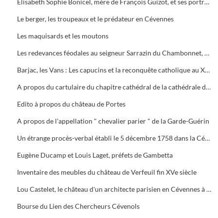
Elisabeth Sophie Bonicel, mère de François Guizot, et ses portraitistes
Le berger, les troupeaux et le prédateur en Cévennes
Les maquisards et les moutons
Les redevances féodales au seigneur Sarrazin du Chambonnet, en 1842, au Thérond, paroisse de Ponteils (Gard)
Barjac, les Vans : Les capucins et la reconquête catholique au XVIIe siècle
A propos du cartulaire du chapitre cathédral de la cathédrale de Nîmes
Edito à propos du château de Portes
A propos de l'appellation " chevalier parier " de la Garde-Guérin
Un étrange procès-verbal établi le 5 décembre 1758 dans la Cévenne ardéchoise
Eugène Ducamp et Louis Laget, préfets de Gambetta
Inventaire des meubles du château de Verfeuil fin XVe siècle
Lou Castelet, le château d'un architecte parisien en Cévennes à la fin du XIXe siècle. Les familles Teissier et de Joly à Avèze (Gard)
Bourse du Lien des Chercheurs Cévenols