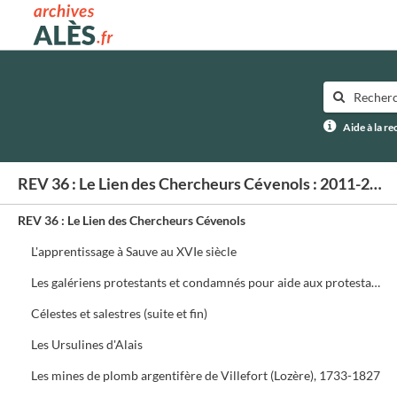
Archives municipales d'Alès
Aide à la r
REV 36 : Le Lien des Chercheurs Cévenols : 2011-2023
REV 36 : Le Lien des Chercheurs Cévenols
L'apprentissage à Sauve au XVIe siècle
Les galériens protestants et condamnés pour aide aux protestants 1680-1775 (2ème partie)
Célestes et salestres (suite et fin)
Les Ursulines d'Alais
Les mines de plomb argentifère de Villefort (Lozère), 1733-1827