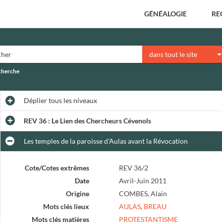
GÉNÉALOGIE
RE
dans tout le site
echerche
Déplier
tous les niveaux
REV 36 : Le Lien des Chercheurs Cévenols
Les temples de la paroisse d'Aulas avant la Révocation
Cote/Cotes extrêmes
REV 36/2
Date
Avril-Juin 2011
Origine
COMBES, Alain
Mots clés lieux
AULAS
,
BREAU
Mots clés matières
PROTESTANTISME