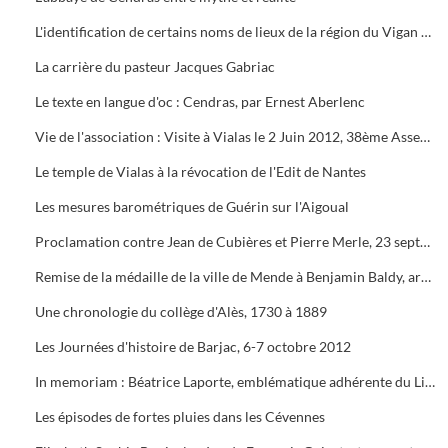
L'identification de certains noms de lieux de la région du Vigan au Moyen-Age dans les chartes du cartulaire du chapitre de la cathédrale de Nîmes et du cartulaire de Gellone
La carrière du pasteur Jacques Gabriac
Le texte en langue d'oc : Cendras, par Ernest Aberlenc
Vie de l'association : Visite à Vialas le 2 Juin 2012, 38ème Assemblée Générale le 23 Août 2012
Le temple de Vialas à la révocation de l'Edit de Nantes
Les mesures barométriques de Guérin sur l'Aigoual
Proclamation contre Jean de Cubières et Pierre Merle, 23 septembre 1472
Remise de la médaille de la ville de Mende à Benjamin Baldy, archiviste-documentaliste aux Archives de la Lozère, pour ses 90 ans
Une chronologie du collège d'Alès, 1730 à 1889
Les Journées d'histoire de Barjac, 6-7 octobre 2012
In memoriam : Béatrice Laporte, emblématique adhérente du Lien des Chercheurs
Les épisodes de fortes pluies dans les Cévennes