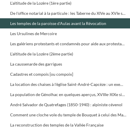
L'altitude de la Lozère (1ère partie)
De l'office notarial à la particule : les Taberne du XIVe au XVIe siècle (2ème partie)
Les temples de la paroisse d'Aulas avant la Révocation
Les Ursulines de Mercoire
Les galériens protestants et condamnés pour aide aux protestants 1680-1775 (3ème partie)
L'altitude de la Lozère (2ème partie)
La caussenarde des garrigues
Cadastres et compois [ou compoix]
La location des chaises à l'église Saint-André-Capcèze : un exemple du respect de la hiérarchie sociale et de la séparation hommes et femmes au XIXe siècle
La population de Génolhac en quelques aperçus, XVIIIe-XIXe siècles
André Salvador de Quatrefages (1850-1940) : alpiniste cévenol
Comment une cloche vole du temple de Bouquet à celui des Mages et en revient
La reconstruction des temples de la Vallée Française