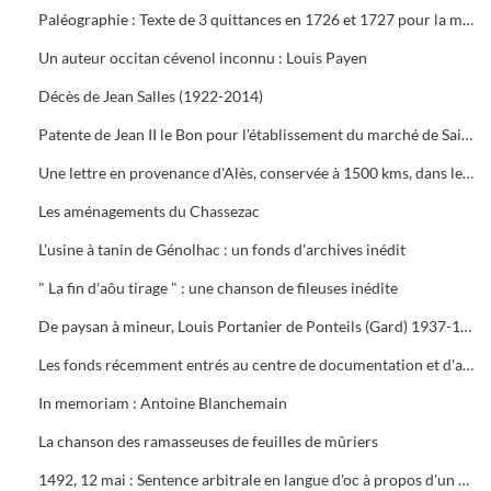
Paléographie : Texte de 3 quittances en 1726 et 1727 pour la métairie de Jean Hugues
Un auteur occitan cévenol inconnu : Louis Payen
Décès de Jean Salles (1922-2014)
Patente de Jean II le Bon pour l'établissement du marché de Saint-Ambroix en 1363
Une lettre en provenance d'Alès, conservée à 1500 kms, dans les archives de l'Unité des frères à Herrnhut, à l'est de Dresde en Allemagne
Les aménagements du Chassezac
L'usine à tanin de Génolhac : un fonds d'archives inédit
" La fin d'aôu tirage " : une chanson de fileuses inédite
De paysan à mineur, Louis Portanier de Ponteils (Gard) 1937-1949
Les fonds récemment entrés au centre de documentation et d'archives du Parc national des Cévennes
In memoriam : Antoine Blanchemain
La chanson des ramasseuses de feuilles de mûriers
1492, 12 mai : Sentence arbitrale en langue d'oc à propos d'un moulin et d'un béal, paroisse de Sainte-Marie de Ponteils (Gard)