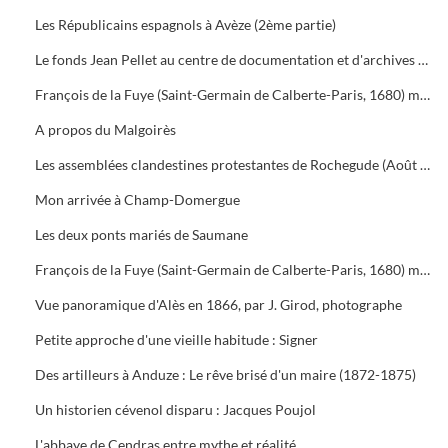
Les Républicains espagnols à Avèze (2ème partie)
Le fonds Jean Pellet au centre de documentation et d'archives du Parc National des Cévennes à Génolhac
François de la Fuye (Saint-Germain de Calberte-Paris, 1680) marchand, financier au service du Grand Condé (1ère partie)
A propos du Malgoirès
Les assemblées clandestines protestantes de Rochegude (Août 1700)
Mon arrivée à Champ-Domergue
Les deux ponts mariés de Saumane
François de la Fuye (Saint-Germain de Calberte-Paris, 1680) marchand, financier au service du Grand Condé (2ème partie)
Vue panoramique d'Alès en 1866, par J. Girod, photographe
Petite approche d'une vieille habitude : Signer
Des artilleurs à Anduze : Le rêve brisé d'un maire (1872-1875)
Un historien cévenol disparu : Jacques Poujol
L'abbaye de Cendras entre mythe et réalité