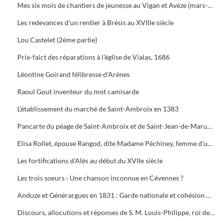
Mes six mois de chantiers de jeunesse au Vigan et Avèze (mars-octobre 1941)
Les redevances d'un rentier à Brésis au XVIIIe siècle
Lou Castelet (2ème partie)
Prix-faict des réparations à l'église de Vialas, 1686
Léontine Goirand félibresse d'Arènes
Raoul Gout inventeur du mot camisarde
L'établissement du marché de Saint-Ambroix en 1383
Pancarte du péage de Saint-Ambroix et de Saint-Jean-de-Maruéjols
Elisa Rollet, épouse Rangod, dite Madame Péchiney, femme d'un industriel au XIXe siècle
Les fortifications d'Alès au début du XVIIe siècle
Les trois soeurs : Une chanson inconnue en Cévennes ?
Anduze et Générargues en 1831 : Garde nationale et cohésion nationale
Discours, allocutions et réponses de S. M. Louis-Philippe, roi des Français