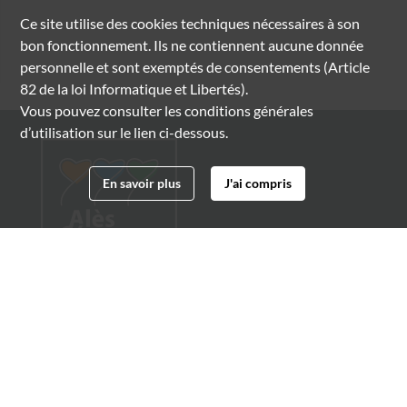
Ce site utilise des
cookies
techniques nécessaires à son
bon fonctionnement. Ils ne contiennent aucune donnée
personnelle et sont exemptés de consentements (Article
82 de la loi Informatique et Libertés).
Vous pouvez consulter les conditions générales
d’utilisation sur le lien ci-dessous.
En savoir plus
J'ai compris
Archives municipales d'Alès
4 boulevard Gambetta
30100 Alès
04 66 54 32 20
archives@ville-ales.fr