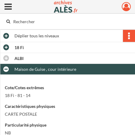
Ouvrir le menu déroulant
Archives municipales d'Alès
Déplier
tous les niveaux
18 Fi
ALBI
Maison de Guise , cour intérieure
Cote/Cotes extrêmes
18 Fi - 81 - 14
Caractéristiques physiques
CARTE POSTALE
Particularité physique
NB