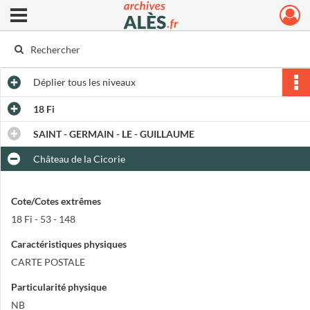
Ouvrir le menu déroulant
Archives municipales d'Alès
Déplier
tous les niveaux
18 Fi
SAINT - GERMAIN - LE - GUILLAUME
Château de la Cicorie
Cote/Cotes extrêmes
18 Fi - 53 - 148
Caractéristiques physiques
CARTE POSTALE
Particularité physique
NB