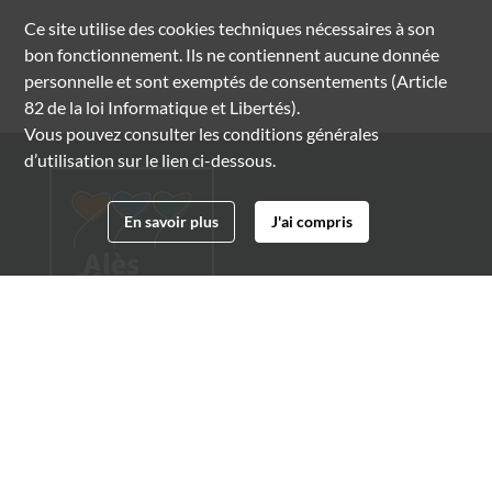
Ce site utilise des
cookies
techniques nécessaires à son
bon fonctionnement. Ils ne contiennent aucune donnée
personnelle et sont exemptés de consentements (Article
82 de la loi Informatique et Libertés).
Vous pouvez consulter les conditions générales
d’utilisation sur le lien ci-dessous.
En savoir plus
J'ai compris
Archives municipales d'Alès
4 boulevard Gambetta
30100 Alès
04 66 54 32 20
archives@ville-ales.fr