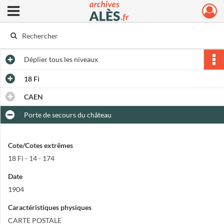
Ouvrir le menu déroulant
Archives municipales d'Alès
Déplier
tous les niveaux
18 Fi
CAEN
Porte de secours du château
Cote/Cotes extrêmes
18 Fi - 14 - 174
Date
1904
Caractéristiques physiques
CARTE POSTALE