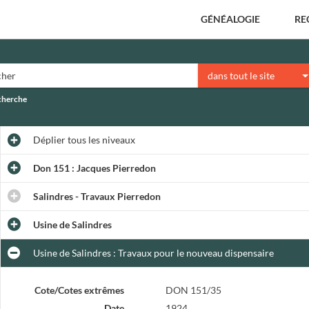
GÉNÉALOGIE
RE
dans tout le site
echerche
Déplier
tous les niveaux
Don 151 : Jacques Pierredon
Salindres - Travaux Pierredon
Usine de Salindres
Usine de Salindres : Travaux pour le nouveau dispensaire
Cote/Cotes extrêmes
DON 151/35
Date
1924