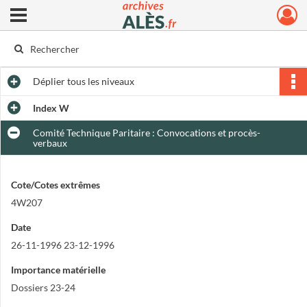
Ouvrir le menu déroulant
Archives municipales d'Alès
Déplier
tous les niveaux
Index W
Comité Technique Paritaire : Convocations et procès-
verbaux
Cote/Cotes extrêmes
4W207
Date
26-11-1996 23-12-1996
Importance matérielle
Dossiers 23-24