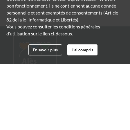
bon fonctionnement. Ils ne contiennent aucune donnée
personnelle et sont exemptés de consentements (Article
82 de la loi Informatique et Libertés).
Vous pouvez consulter les conditions générales
d’utilisation sur le lien ci-dessous.
En savoir plus
J'ai compris
Archives municipales d'Alès
4 boulevard Gambetta
30100 Alès
04 66 54 32 20
archives@ville-ales.fr