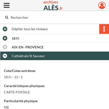
Ouvrir le menu déroulant
Archives municipales d'Alès
Déplier
tous les niveaux
18 Fi
AIX-EN- PROVENCE
Cathédrale St Sauveur
Cote/Cotes extrêmes
18 Fi - 13 - 5
Caractéristiques physiques
CARTE POSTALE
Particularité physique
NB