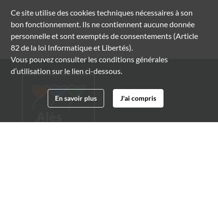
Ce site utilise des
cookies
techniques nécessaires à son
bon fonctionnement. Ils ne contiennent aucune donnée
personnelle et sont exemptés de consentements (Article
82 de la loi Informatique et Libertés).
Vous pouvez consulter les conditions générales
d’utilisation sur le lien ci-dessous.
En savoir plus
J'ai compris
Archives municipales d'Alès
4 boulevard Gambetta
30100 Alès
04 66 54 32 20
archives@ville-ales.fr