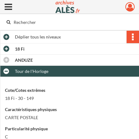
Ouvrir le menu déroulant
Archives municipales d'Alès
Déplier
tous les niveaux
18 Fi
ANDUZE
Tour de l'Horloge
Cote/Cotes extrêmes
18 Fi - 30 - 149
Caractéristiques physiques
CARTE POSTALE
Particularité physique
C