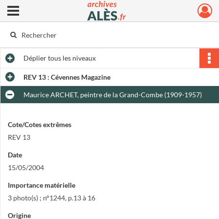
Ouvrir le menu déroulant
Archives municipales d'Alès
Déplier
tous les niveaux
REV 13 : Cévennes Magazine
Maurice ARCHET, peintre de la Grand-Combe (1909-1957)
Cote/Cotes extrêmes
REV 13
Date
15/05/2004
Importance matérielle
3 photo(s) ; n°1244, p.13 à 16
Origine