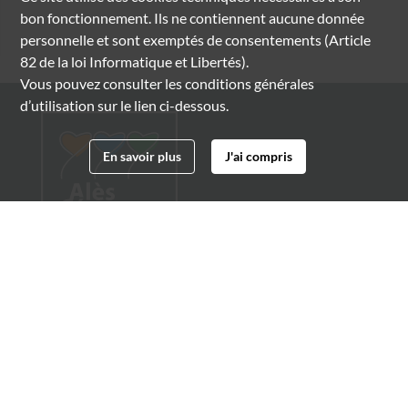
bon fonctionnement. Ils ne contiennent aucune donnée
personnelle et sont exemptés de consentements (Article
82 de la loi Informatique et Libertés).
Vous pouvez consulter les conditions générales
d’utilisation sur le lien ci-dessous.
En savoir plus
J'ai compris
Archives municipales d'Alès
4 boulevard Gambetta
30100 Alès
04 66 54 32 20
archives@ville-ales.fr