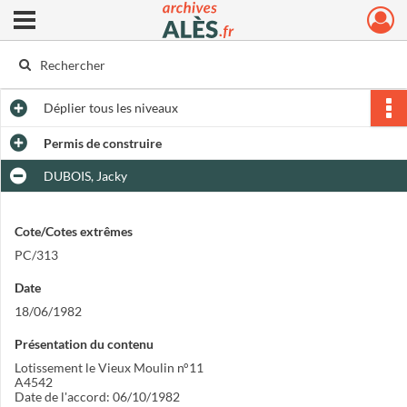
Ouvrir le menu déroulant
Archives municipales d'Alès
Déplier
tous les niveaux
Permis de construire
DUBOIS, Jacky
Cote/Cotes extrêmes
PC/313
Date
18/06/1982
Présentation du contenu
Lotissement le Vieux Moulin n°11
A4542
Date de l'accord: 06/10/1982