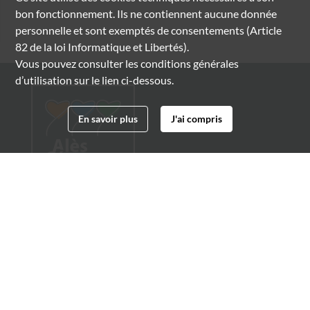
bon fonctionnement. Ils ne contiennent aucune donnée
personnelle et sont exemptés de consentements (Article
82 de la loi Informatique et Libertés).
Vous pouvez consulter les conditions générales
d’utilisation sur le lien ci-dessous.
En savoir plus
J'ai compris
Archives municipales d'Alès
4 boulevard Gambetta
30100 Alès
04 66 54 32 20
archives@ville-ales.fr