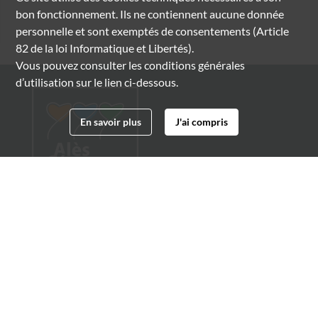
bon fonctionnement. Ils ne contiennent aucune donnée
personnelle et sont exemptés de consentements (Article
82 de la loi Informatique et Libertés).
Vous pouvez consulter les conditions générales
d’utilisation sur le lien ci-dessous.
En savoir plus
J'ai compris
Archives municipales d'Alès
4 boulevard Gambetta
30100 Alès
04 66 54 32 20
archives@ville-ales.fr