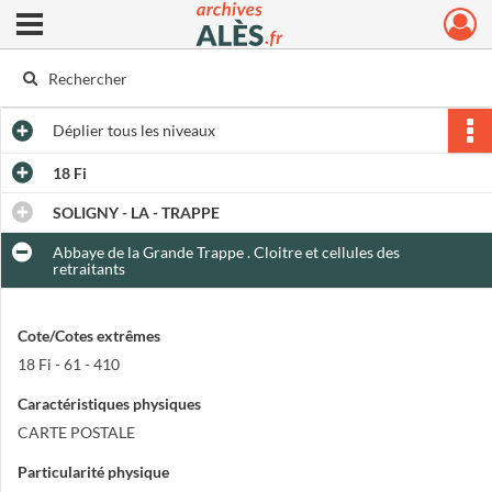
Ouvrir le menu déroulant
Archives municipales d'Alès
Déplier
tous les niveaux
18 Fi
SOLIGNY - LA - TRAPPE
Abbaye de la Grande Trappe . Cloitre et cellules des
retraitants
Cote/Cotes extrêmes
18 Fi - 61 - 410
Caractéristiques physiques
CARTE POSTALE
Particularité physique