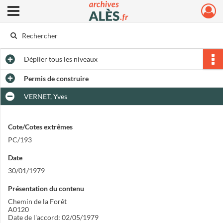
Ouvrir le menu déroulant
Archives municipales d'Alès
Déplier
tous les niveaux
Permis de construire
VERNET, Yves
Cote/Cotes extrêmes
PC/193
Date
30/01/1979
Présentation du contenu
Chemin de la Forêt
A0120
Date de l'accord: 02/05/1979