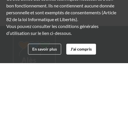
bon fonctionnement. Ils ne contiennent aucune donnée
personnelle et sont exemptés de consentements (Article
82 de la loi Informatique et Libertés).
Vous pouvez consulter les conditions générales
d’utilisation sur le lien ci-dessous.
En savoir plus
J'ai compris
Archives municipales d'Alès
4 boulevard Gambetta
30100 Alès
04 66 54 32 20
archives@ville-ales.fr