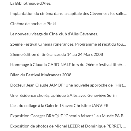
La Bibliothèque d’Alès.
Implantation du cinéma dans la capitale des Cévennes : les salles du début du siècle à nos jours.
Cinéma de poche le Pinki
Le nouveau visage du Ciné-club d’Alès Cévennes.
25ème Festival Cinéma itinérances. Programme et récit du tournage dans les cévennes d' "Un homme de trop"
26ème édition d'Itinérances du 14 au 24 Mars 2008
Hommage à Claudia CARDINALE lors du 26ème festival Itinérances. En photo avec Max ROUSTAN, Maire
Bilan du Festival Itinérances 2008
Docteur Jean Claude JAMOT "Une nouvelle approche de l'Histoire et de l'Archéologie appliquée aux Celtes
Une résidence chorégraphique à Alès avec Geneviève Sorin
L'art du collage à la Galerie 15 avec Christine JANVIER
Exposition Georges BRAQUE "Chemin faisant " au Musée PA.B.
Exposition de photos de Michel LEZER et Dominique PERRET, de peintures de Monique SANTORO à l'OFFICE DE TOURISME pour la Féria d'Alès