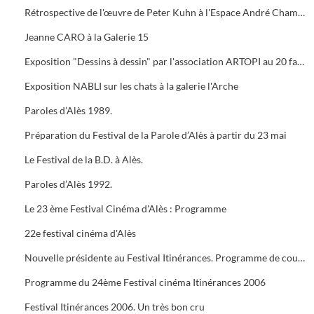
Rétrospective de l'œuvre de Peter Kuhn à l'Espace André Chamson. Exposition consacrée à Vauban à l'OFFICE DE TOURISME. Présentation de saison hors les murs du cratère
Jeanne CARO à la Galerie 15
Exposition "Dessins à dessin" par l'association ARTOPI au 20 faubourg du Soleil
Exposition NABLI sur les chats à la galerie l'Arche
Paroles d’Alès 1989.
Préparation du Festival de la Parole d’Alès à partir du 23 mai
Le Festival de la B.D. à Alès.
Paroles d’Alès 1992.
Le 23 ème Festival Cinéma d'Alès : Programme
22e festival cinéma d'Alès
Nouvelle présidente au Festival Itinérances. Programme de courts métrages de Jacques TATI
Programme du 24ème Festival cinéma Itinérances 2006
Festival Itinérances 2006. Un très bon cru