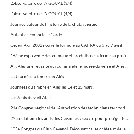
L'observatoire de l'AIGOUAL (3/4)
L'observatoire de l'AIGOUAL (4/4)
Journée autour de l'histoire de la châtaigneraie
Autant en emporte le Gardon
Céven’ Agri 2002 nouvelle formule au CAPRA du 5 au 7 avril
16ème expo vente des animaux et produits de la ferme au profit des orphelins des sapeurs-pompiers aux halles de Bruèges
Art Alès une réussite qui commande le musée du verre et Alès capitale des Cévennes, départ du chemin des verriers.
La Journée du timbre en Alès
Journées du timbre en Alès les 14 et 15 mars.
Les Amis du vieil Alais
21è Congrès régional de l’Association des techniciens territoriaux.
L’Association « les amis des Cévennes » œuvre pour protéger le patrimoine cévenol.
105e Congrès du Club Cévenol. Découvrons les châteaux de la Vaunage