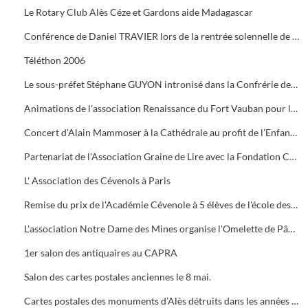
Le Rotary Club Alès Céze et Gardons aide Madagascar
Conférence de Daniel TRAVIER lors de la rentrée solennelle de l'Académie Cévenole
Téléthon 2006
Le sous-préfet Stéphane GUYON intronisé dans la Confrérie des Mange Tripes
Animations de l'association Renaissance du Fort Vauban pour le Téléthon
Concert d’Alain Mammoser à la Cathédrale au profit de l’Enfance Inadaptée.
Partenariat de l'Association Graine de Lire avec la Fondation Crédit Mutuel
L' Association des Cévenols à Paris
Remise du prix de l'Académie Cévenole à 5 élèves de l'école des Mines pour leur travail sur la mine et ses conséquences sur l'économie et les paysages.
L'association Notre Dame des Mines organise l'Omelette de Pâques à l'Ermitage
1er salon des antiquaires au CAPRA
Salon des cartes postales anciennes le 8 mai.
Cartes postales des monuments d’Alès détruits dans les années 1960.