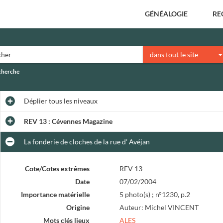
GÉNÉALOGIE
RE
dans tout le site
echerche
Déplier
tous les niveaux
REV 13 : Cévennes Magazine
La fonderie de cloches de la rue d' Avéjan
Cote/Cotes extrêmes
REV 13
Date
07/02/2004
Importance matérielle
5 photo(s) ; n°1230, p.2
Origine
Auteur: Michel VINCENT
Mots clés lieux
ALES