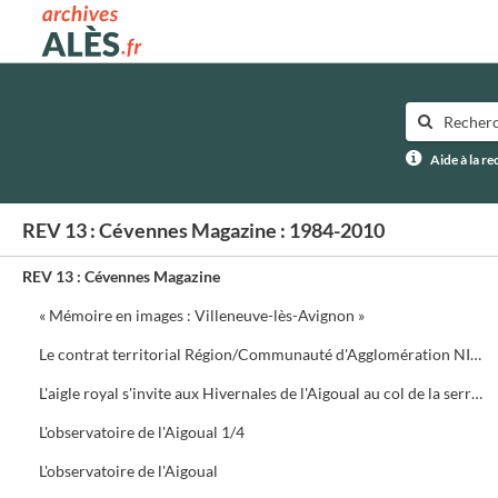
Archives municipales d'Alès
Aide à la r
REV 13 : Cévennes Magazine : 1984-2010
REV 13 : Cévennes Magazine
« Mémoire en images : Villeneuve-lès-Avignon »
Le contrat territorial Région/Communauté d'Agglomération NIMES Métropole
L'aigle royal s'invite aux Hivernales de l'Aigoual au col de la serreyrède. Programme de la journée
L'observatoire de l'Aigoual 1/4
L'observatoire de l'Aigoual