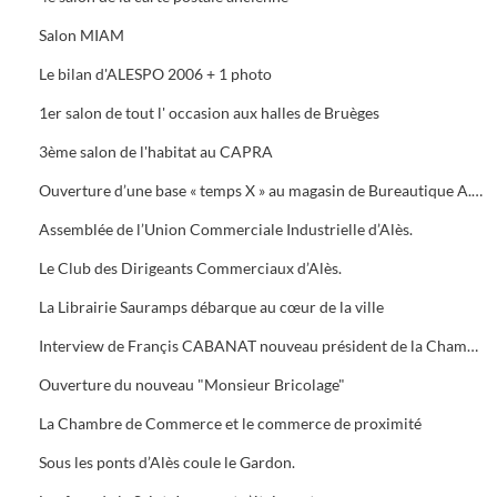
Salon MIAM
Le bilan d'ALESPO 2006 + 1 photo
1er salon de tout l' occasion aux halles de Bruèges
3ème salon de l'habitat au CAPRA
Ouverture d’une base « temps X » au magasin de Bureautique A.M.C., 40 Avenue du Général de Gaule à Alès.
Assemblée de l’Union Commerciale Industrielle d’Alès.
Le Club des Dirigeants Commerciaux d’Alès.
La Librairie Sauramps débarque au cœur de la ville
Interview de Françis CABANAT nouveau président de la Chambre de Commerce
Ouverture du nouveau "Monsieur Bricolage"
La Chambre de Commerce et le commerce de proximité
Sous les ponts d’Alès coule le Gardon.