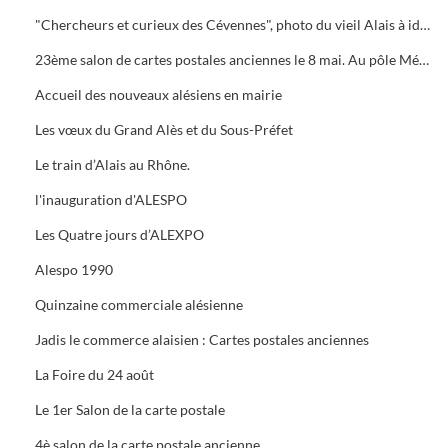
"Chercheurs et curieux des Cévennes", photo du vieil Alais à identifier.
23ème salon de cartes postales anciennes le 8 mai. Au pôle Mécanique grand prix camion
Accueil des nouveaux alésiens en mairie
Les vœux du Grand Alès et du Sous-Préfet
Le train d’Alais au Rhône.
l'inauguration d'ALESPO
Les Quatre jours d’ALEXPO
Alespo 1990
Quinzaine commerciale alésienne
Jadis le commerce alaisien : Cartes postales anciennes
La Foire du 24 août
Le 1er Salon de la carte postale
4è salon de la carte postale ancienne