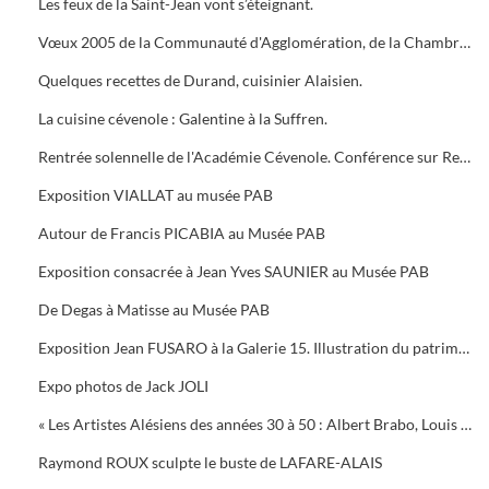
Les feux de la Saint-Jean vont s’éteignant.
Vœux 2005 de la Communauté d'Agglomération, de la Chambre de Commerce, 5 bougies pour la Médiathèque
Quelques recettes de Durand, cuisinier Alaisien.
La cuisine cévenole : Galentine à la Suffren.
Rentrée solennelle de l'Académie Cévenole. Conférence sur Renoir et Albert ANDRE, une amitié (1894-1919)
Exposition VIALLAT au musée PAB
Autour de Francis PICABIA au Musée PAB
Exposition consacrée à Jean Yves SAUNIER au Musée PAB
De Degas à Matisse au Musée PAB
Exposition Jean FUSARO à la Galerie 15. Illustration du patrimoine alésien
Expo photos de Jack JOLI
« Les Artistes Alésiens des années 30 à 50 : Albert Brabo, Louis Cabanes, Louis Arcaix et René Aberlenc » par Annie Corbier
Raymond ROUX sculpte le buste de LAFARE-ALAIS