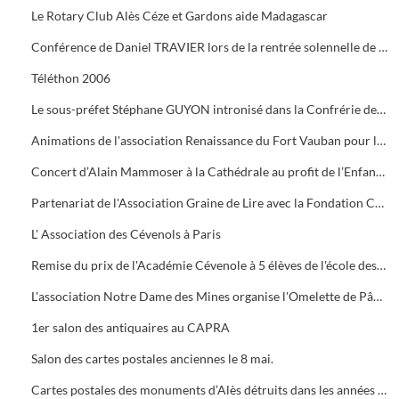
Le Rotary Club Alès Céze et Gardons aide Madagascar
Conférence de Daniel TRAVIER lors de la rentrée solennelle de l'Académie Cévenole
Téléthon 2006
Le sous-préfet Stéphane GUYON intronisé dans la Confrérie des Mange Tripes
Animations de l'association Renaissance du Fort Vauban pour le Téléthon
Concert d’Alain Mammoser à la Cathédrale au profit de l’Enfance Inadaptée.
Partenariat de l'Association Graine de Lire avec la Fondation Crédit Mutuel
L' Association des Cévenols à Paris
Remise du prix de l'Académie Cévenole à 5 élèves de l'école des Mines pour leur travail sur la mine et ses conséquences sur l'économie et les paysages.
L'association Notre Dame des Mines organise l'Omelette de Pâques à l'Ermitage
1er salon des antiquaires au CAPRA
Salon des cartes postales anciennes le 8 mai.
Cartes postales des monuments d’Alès détruits dans les années 1960.