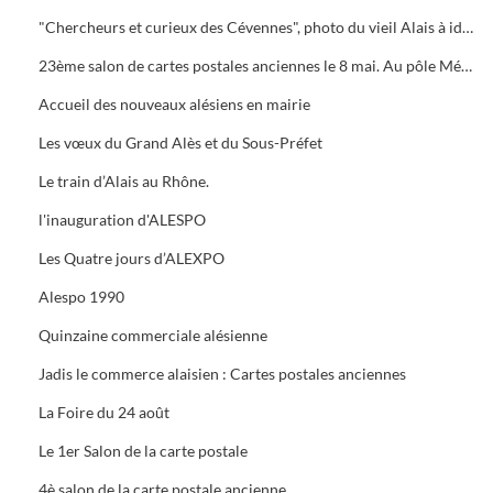
"Chercheurs et curieux des Cévennes", photo du vieil Alais à identifier.
23ème salon de cartes postales anciennes le 8 mai. Au pôle Mécanique grand prix camion
Accueil des nouveaux alésiens en mairie
Les vœux du Grand Alès et du Sous-Préfet
Le train d’Alais au Rhône.
l'inauguration d'ALESPO
Les Quatre jours d’ALEXPO
Alespo 1990
Quinzaine commerciale alésienne
Jadis le commerce alaisien : Cartes postales anciennes
La Foire du 24 août
Le 1er Salon de la carte postale
4è salon de la carte postale ancienne