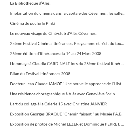
La Bibliothèque d’Alès.
Implantation du cinéma dans la capitale des Cévennes : les salles du début du siècle à nos jours.
Cinéma de poche le Pinki
Le nouveau visage du Ciné-club d’Alès Cévennes.
25ème Festival Cinéma itinérances. Programme et récit du tournage dans les cévennes d' "Un homme de trop"
26ème édition d'Itinérances du 14 au 24 Mars 2008
Hommage à Claudia CARDINALE lors du 26ème festival Itinérances. En photo avec Max ROUSTAN, Maire
Bilan du Festival Itinérances 2008
Docteur Jean Claude JAMOT "Une nouvelle approche de l'Histoire et de l'Archéologie appliquée aux Celtes
Une résidence chorégraphique à Alès avec Geneviève Sorin
L'art du collage à la Galerie 15 avec Christine JANVIER
Exposition Georges BRAQUE "Chemin faisant " au Musée PA.B.
Exposition de photos de Michel LEZER et Dominique PERRET, de peintures de Monique SANTORO à l'OFFICE DE TOURISME pour la Féria d'Alès