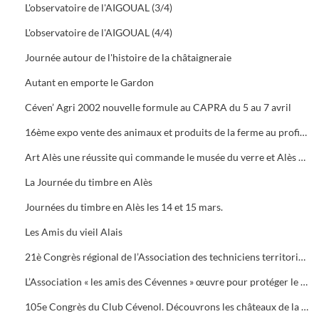
L'observatoire de l'AIGOUAL (3/4)
L'observatoire de l'AIGOUAL (4/4)
Journée autour de l'histoire de la châtaigneraie
Autant en emporte le Gardon
Céven’ Agri 2002 nouvelle formule au CAPRA du 5 au 7 avril
16ème expo vente des animaux et produits de la ferme au profit des orphelins des sapeurs-pompiers aux halles de Bruèges
Art Alès une réussite qui commande le musée du verre et Alès capitale des Cévennes, départ du chemin des verriers.
La Journée du timbre en Alès
Journées du timbre en Alès les 14 et 15 mars.
Les Amis du vieil Alais
21è Congrès régional de l’Association des techniciens territoriaux.
L’Association « les amis des Cévennes » œuvre pour protéger le patrimoine cévenol.
105e Congrès du Club Cévenol. Découvrons les châteaux de la Vaunage