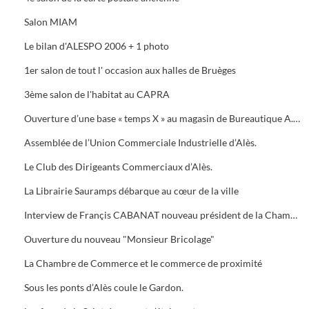
Salon MIAM
Le bilan d'ALESPO 2006 + 1 photo
1er salon de tout l' occasion aux halles de Bruèges
3ème salon de l'habitat au CAPRA
Ouverture d’une base « temps X » au magasin de Bureautique A.M.C., 40 Avenue du Général de Gaule à Alès.
Assemblée de l’Union Commerciale Industrielle d’Alès.
Le Club des Dirigeants Commerciaux d’Alès.
La Librairie Sauramps débarque au cœur de la ville
Interview de Françis CABANAT nouveau président de la Chambre de Commerce
Ouverture du nouveau "Monsieur Bricolage"
La Chambre de Commerce et le commerce de proximité
Sous les ponts d’Alès coule le Gardon.