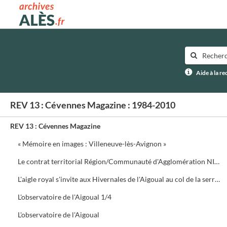
Archives municipales d'Alès
Aide à la r
REV 13 : Cévennes Magazine : 1984-2010
REV 13 : Cévennes Magazine
« Mémoire en images : Villeneuve-lès-Avignon »
Le contrat territorial Région/Communauté d'Agglomération NIMES Métropole
L'aigle royal s'invite aux Hivernales de l'Aigoual au col de la serreyrède. Programme de la journée
L'observatoire de l'Aigoual 1/4
L'observatoire de l'Aigoual