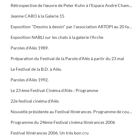
Rétrospective de l'œuvre de Peter Kuhn à l'Espace André Chamson. Exposition consacrée à Vauban à l'OFFICE DE TOURISME. Présentation de saison hors les murs du cratère
Jeanne CARO à la Galerie 15
Exposition "Dessins à dessin" par l'association ARTOPI au 20 faubourg du Soleil
Exposition NABLI sur les chats à la galerie l'Arche
Paroles d’Alès 1989.
Préparation du Festival de la Parole d’Alès à partir du 23 mai
Le Festival de la B.D. à Alès.
Paroles d’Alès 1992.
Le 23 ème Festival Cinéma d'Alès : Programme
22e festival cinéma d'Alès
Nouvelle présidente au Festival Itinérances. Programme de courts métrages de Jacques TATI
Programme du 24ème Festival cinéma Itinérances 2006
Festival Itinérances 2006. Un très bon cru