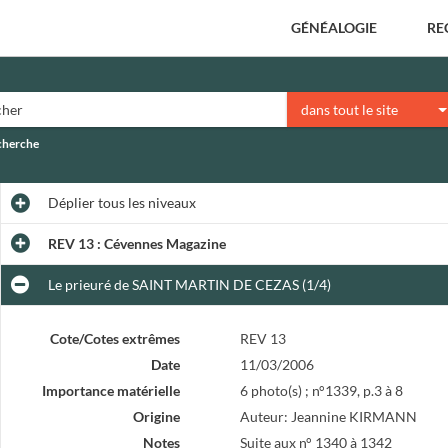
GÉNÉALOGIE
RE
dans tout le site
echerche
Déplier
tous les niveaux
REV 13 : Cévennes Magazine
Le prieuré de SAINT MARTIN DE CEZAS (1/4)
Cote/Cotes extrêmes
REV 13
Date
11/03/2006
Importance matérielle
6 photo(s) ; n°1339, p.3 à 8
Origine
Auteur: Jeannine KIRMANN
Notes
Suite aux n° 1340 à 1342