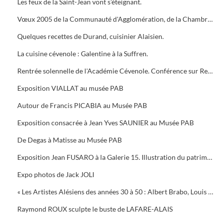
Les feux de la Saint-Jean vont s’éteignant.
Vœux 2005 de la Communauté d'Agglomération, de la Chambre de Commerce, 5 bougies pour la Médiathèque
Quelques recettes de Durand, cuisinier Alaisien.
La cuisine cévenole : Galentine à la Suffren.
Rentrée solennelle de l'Académie Cévenole. Conférence sur Renoir et Albert ANDRE, une amitié (1894-1919)
Exposition VIALLAT au musée PAB
Autour de Francis PICABIA au Musée PAB
Exposition consacrée à Jean Yves SAUNIER au Musée PAB
De Degas à Matisse au Musée PAB
Exposition Jean FUSARO à la Galerie 15. Illustration du patrimoine alésien
Expo photos de Jack JOLI
« Les Artistes Alésiens des années 30 à 50 : Albert Brabo, Louis Cabanes, Louis Arcaix et René Aberlenc » par Annie Corbier
Raymond ROUX sculpte le buste de LAFARE-ALAIS