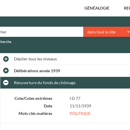
GÉNÉALOGIE
RE
dans tout le site
echerche
Déplier
tous les niveaux
Délibérations année 1939
Réouverture du fonds de chômage
Cote/Cotes extrêmes
I D 77
Date
11/11/1939
Mots clés matières
POLITIQUE