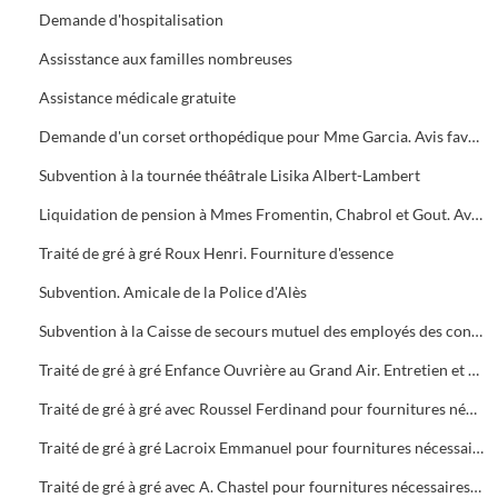
Demande d'hospitalisation
Assisstance aux familles nombreuses
Assistance médicale gratuite
Demande d'un corset orthopédique pour Mme Garcia. Avis favorable
Subvention à la tournée théâtrale Lisika Albert-Lambert
Liquidation de pension à Mmes Fromentin, Chabrol et Gout. Avis favorable
Traité de gré à gré Roux Henri. Fourniture d'essence
Subvention. Amicale de la Police d'Alès
Subvention à la Caisse de secours mutuel des employés des contributions indirectes
Traité de gré à gré Enfance Ouvrière au Grand Air. Entretien et séjour de divers enfants au camps de Carnon et Masméjean
Traité de gré à gré avec Roussel Ferdinand pour fournitures nécessaires aux besoins de la cavalerie
Traité de gré à gré Lacroix Emmanuel pour fournitures nécessaires aux besoin de la cavalerie
Traité de gré à gré avec A. Chastel pour fournitures nécessaires aux besoins des services municipaux