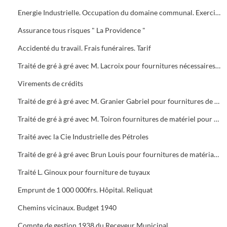
Energie Industrielle. Occupation du domaine communal. Exercice 1938
Assurance tous risques " La Providence "
Accidenté du travail. Frais funéraires. Tarif
Traité de gré à gré avec M. Lacroix pour fournitures nécessaires au besoins de la cavalerie municipale
Virements de crédits
Traité de gré à gré avec M. Granier Gabriel pour fournitures de produits d'entretien
Traité de gré à gré avec M. Toiron fournitures de matériel pour la voirie
Traité avec la Cie Industrielle des Pétroles
Traité de gré à gré avec Brun Louis pour fournitures de matériaux de construction
Traité L. Ginoux pour fourniture de tuyaux
Emprunt de 1 000 000frs. Hôpital. Reliquat
Chemins vicinaux. Budget 1940
Compte de gestion 1938 du Receveur Municipal