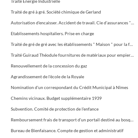
Traité Energie Industrielle
Traité de gré à gré. Société chimique de Gerland
Autorisation d'encaisser. Accident de travail. Cie d'assurances " La Préservatrice " et " La Providence "
Etablissements hospitaliers. Prise en charge
Traité de gré de gré avec les établissements " Maison " pour la fourniture et la pose d'un portail en fer forgé au bosquet
Traité Guiraud Théodule fournitures de matériaux pour empierrements
Renouvellement de la concession du gaz
Agrandissement de l'école de la Royale
Nomination d'un correspondant du Crédit Municipal à Nîmes
Chemins vicinaux. Budget supplémentaire 1939
Subvention. Comité de protection de l'enfance
Remboursement frais de transport d'un portail destiné au bosquet
Bureau de Bienfaisance. Compte de gestion et administratif