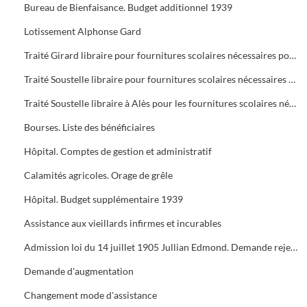
Bureau de Bienfaisance. Budget additionnel 1939
Lotissement Alphonse Gard
Traité Girard libraire pour fournitures scolaires nécessaires pour l'année 1939
Traité Soustelle libraire pour fournitures scolaires nécessaires pour l'année 1939
Traité Soustelle libraire à Alès pour les fournitures scolaires nécessaires pour l'année 1939
Bourses. Liste des bénéficiaires
Hôpital. Comptes de gestion et administratif
Calamités agricoles. Orage de grêle
Hôpital. Budget supplémentaire 1939
Assistance aux vieillards infirmes et incurables
Admission loi du 14 juillet 1905 Jullian Edmond. Demande rejetée Valérie Ourcenza Vve fontserré
Demande d'augmentation
Changement mode d'assistance