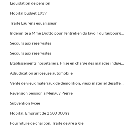
Liquidation de pension
Hôpital budget 1939
Traité Laurens équarisseur
Indemnité à Mme Diotto pour l'entretien du lavoir du faubourg du Soleil
Secours aux réservistes
Secours aux réservistes
Etablissements hospitaliers. Prise en charge des malades indigents
Adjudication arroseuse automobile
Vente de vieux matériaux de démolition, vieux matériel désaffecté, fumier
Reversion pension à Menguy Pierre
Subvention lycée
Hôpital. Emprunt de 2 500 000frs
Fourniture de charbon. Traité de gré à gré