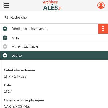
Ouvrir le menu déroulant
Archives municipales d'Alès
Déplier
tous les niveaux
18 Fi
MERY - CORBON
L'église
Cote/Cotes extrêmes
18 Fi - 14 - 525
Date
1917
Caractéristiques physiques
CARTE POSTALE