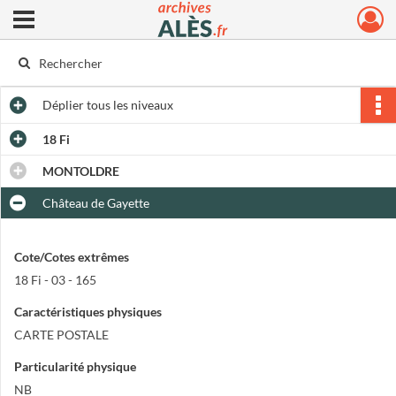
Ouvrir le menu déroulant
Archives municipales d'Alès
Déplier
tous les niveaux
18 Fi
MONTOLDRE
Château de Gayette
Cote/Cotes extrêmes
18 Fi - 03 - 165
Caractéristiques physiques
CARTE POSTALE
Particularité physique
NB