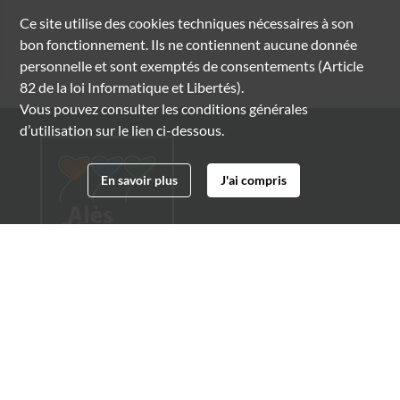
Ce site utilise des
cookies
techniques nécessaires à son
bon fonctionnement. Ils ne contiennent aucune donnée
personnelle et sont exemptés de consentements (Article
82 de la loi Informatique et Libertés).
Vous pouvez consulter les conditions générales
d’utilisation sur le lien ci-dessous.
En savoir plus
J'ai compris
Archives municipales d'Alès
4 boulevard Gambetta
30100 Alès
04 66 54 32 20
archives@ville-ales.fr