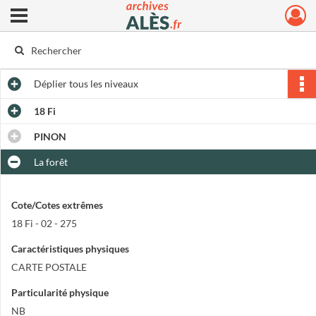
Ouvrir le menu déroulant
Archives municipales d'Alès
Déplier
tous les niveaux
18 Fi
PINON
La forêt
Cote/Cotes extrêmes
18 Fi - 02 - 275
Caractéristiques physiques
CARTE POSTALE
Particularité physique
NB