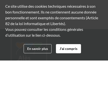
Ce site utilise des
cookies
techniques nécessaires à son
bon fonctionnement. Ils ne contiennent aucune donnée
personnelle et sont exemptés de consentements (Article
82 de la loi Informatique et Libertés).
Vous pouvez consulter les conditions générales
d’utilisation sur le lien ci-dessous.
En savoir plus
J'ai compris
Archives municipales d'Alès
4 boulevard Gambetta
30100 Alès
04 66 54 32 20
archives@ville-ales.fr