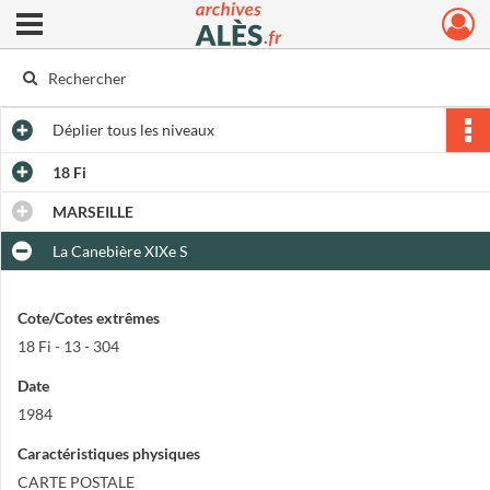
Ouvrir le menu déroulant
Archives municipales d'Alès
Déplier
tous les niveaux
18 Fi
MARSEILLE
La Canebière XIXe S
Cote/Cotes extrêmes
18 Fi - 13 - 304
Date
1984
Caractéristiques physiques
CARTE POSTALE