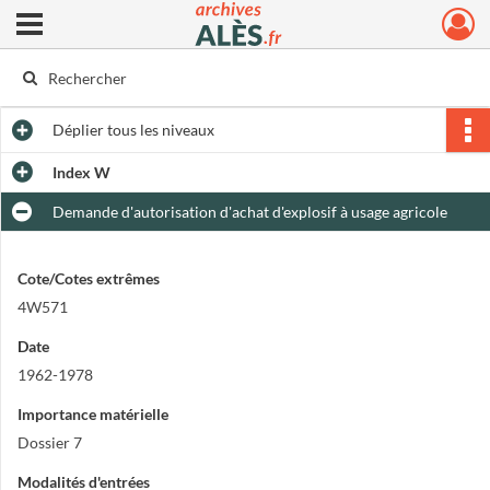
Ouvrir le menu déroulant
Archives municipales d'Alès
Déplier
tous les niveaux
Index W
Demande d'autorisation d'achat d'explosif à usage agricole
Cote/Cotes extrêmes
4W571
Date
1962-1978
Importance matérielle
Dossier 7
Modalités d'entrées