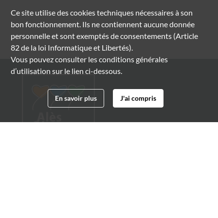
Ce site utilise des
cookies
techniques nécessaires à son
bon fonctionnement. Ils ne contiennent aucune donnée
personnelle et sont exemptés de consentements (Article
82 de la loi Informatique et Libertés).
Vous pouvez consulter les conditions générales
d’utilisation sur le lien ci-dessous.
En savoir plus
J'ai compris
Archives municipales d'Alès
4 boulevard Gambetta
30100 Alès
04 66 54 32 20
archives@ville-ales.fr