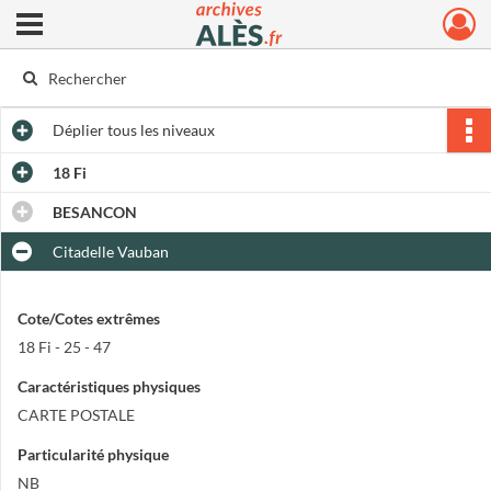
Ouvrir le menu déroulant
Archives municipales d'Alès
Déplier
tous les niveaux
18 Fi
BESANCON
Citadelle Vauban
Cote/Cotes extrêmes
18 Fi - 25 - 47
Caractéristiques physiques
CARTE POSTALE
Particularité physique
NB