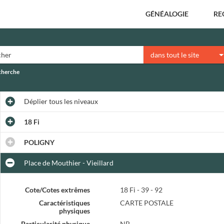
GÉNÉALOGIE
RE
dans tout le site
echerche
Déplier
tous les niveaux
18 Fi
POLIGNY
Place de Mouthier - Vieillard
Cote/Cotes extrêmes
18 Fi - 39 - 92
Caractéristiques
CARTE POSTALE
physiques
Particularité physique
NB