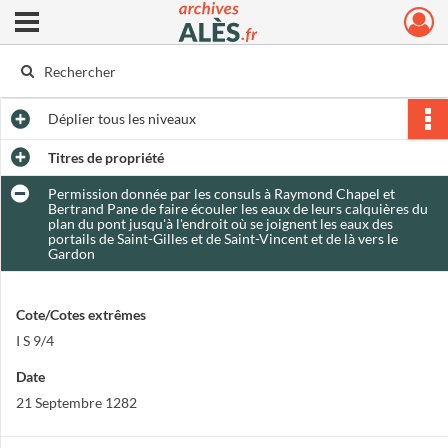
Ouvrir le menu déroulant
Archives municipales d'Alès
Déplier
tous les niveaux
Titres de propriété
Permission donnée par les consuls à Raymond Chapel et
Bertrand Pane de faire écouler les eaux de leurs calquières du
plan du pont jusqu'à l'endroit où se joignent les eaux des
portails de Saint-Gilles et de Saint-Vincent et de là vers le
Gardon
Cote/Cotes extrêmes
I S 9/4
Date
21 Septembre 1282