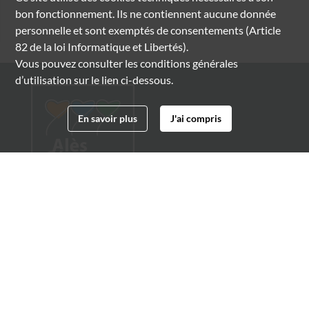
bon fonctionnement. Ils ne contiennent aucune donnée
personnelle et sont exemptés de consentements (Article
82 de la loi Informatique et Libertés).
Vous pouvez consulter les conditions générales
d’utilisation sur le lien ci-dessous.
En savoir plus
J'ai compris
Archives municipales d'Alès
4 boulevard Gambetta
30100 Alès
04 66 54 32 20
archives@ville-ales.fr