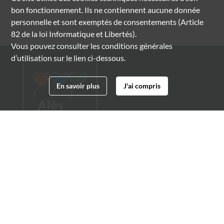
bon fonctionnement. Ils ne contiennent aucune donnée
personnelle et sont exemptés de consentements (Article
82 de la loi Informatique et Libertés).
Vous pouvez consulter les conditions générales
d’utilisation sur le lien ci-dessous.
En savoir plus
J'ai compris
Archives municipales d'Alès
4 boulevard Gambetta
30100 Alès
04 66 54 32 20
archives@ville-ales.fr