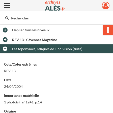
Ouvrir le menu déroulant
Archives municipales d'Alès
Déplier
tous les niveaux
REV 13 : Cévennes Magazine
Les toponymes, reliques de l'indivision (suite)
Cote/Cotes extrêmes
REV 13
Date
24/04/2004
Importance matérielle
1 photo(s) ; n°1241, p.14
Origine